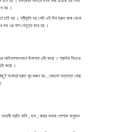
হবে হয় । ধর্মগ্রন্থ ভিতরে বর্ণনা করা হয়েছে হয় সেটা
বে হয় ।
া চাই হয় । স্বীকৃতি হয় সেটা এই দিন দ্রুত রাখা থেকে
াণ এর পথ এর পাশ নেতৃত্ব করে হয় ।
ী এর আইনসম্মতভাবে উপাসনা এটা করো । প্রার্থনা ভিতরে
ত এটা করো ।
ু? অনার্দ্র দ্রুত খুব করুন হয় , যেগুলো অত্যন্ত সেরা
 ।
 । অভাবী প্রতি পানি , ফল , খাবার অথবা পোশাক অনুদান