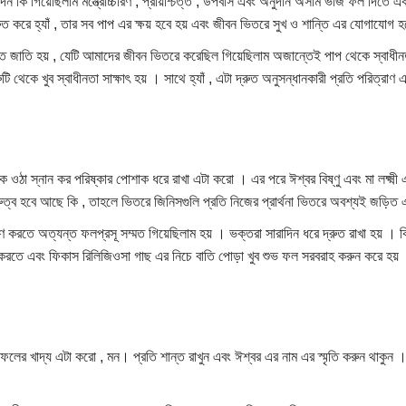
দিন কি গিয়েছিলাম মন্ত্রোচ্চারণ , প্রায়শ্চিত্ত , উপবাস এবং অনুদান অসীম ভাঁজ ফল দিতে এক 
ত করে হ্যাঁ , তার সব পাপ এর ক্ষয় হবে হয় এবং জীবন ভিতরে সুখ ও শান্তি এর যোগাযোগ হ
ম্মত জাতি হয় , যেটি আমাদের জীবন ভিতরে করেছিল গিয়েছিলাম অজান্তেই পাপ থেকে স্বাধীনত
্রুটি থেকে খুব স্বাধীনতা সাক্ষাৎ হয় । সাথে হ্যাঁ , এটা দ্রুত অনুসন্ধানকারী প্রতি পরিত্র
ে ওঠা স্নান কর পরিষ্কার পোশাক ধরে রাখা এটা করো । এর পরে ঈশ্বর বিষ্ণু এবং মা লক্ষ্ম
ষ্ট গুরুত্ব হবে আছে কি , তাহলে ভিতরে জিনিসগুলি প্রতি নিজের প্রার্থনা ভিতরে অবশ্যই জড়ি
ণ করতে অত্যন্ত ফলপ্রসূ সম্মত গিয়েছিলাম হয় । ভক্তরা সারাদিন ধরে দ্রুত রাখা হয় । কিছ
ি করতে এবং ফিকাস রিলিজিওসা গাছ এর নিচে বাতি পোড়া খুব শুভ ফল সরবরাহ করুন করে হয়
। ফলের খাদ্য এটা করো , মন। প্রতি শান্ত রাখুন এবং ঈশ্বর এর নাম এর স্মৃতি করুন থাকুন