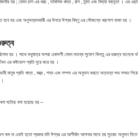
়োজনীয় হয় ; যেমন চাল এর খরচ , তামসিক খাদ্য , রাগ , নিন্দা এবং মিথ্যা বক্তৃতা । এর এ
েতে হবে হয় এবং অনুসন্ধানকারী এর উপরে ঈশ্বর বিষ্ণু এর সৌজন্যে খরগোশ থাকা হয় ।
ুরুত্ব
িলাম হয় । সাথে শুধুমাত্র অপরা একাদশী যেমন দাতব্য সুযোগ কিন্তু এর গুরুত্ব অনেকে ভাঁজ
বন এর কষ্টভোগ প্রতি দূরে করে হয় ।
াবী মানুষ প্রতি খাদ্য , বস্ত্র , শস্য এবং সম্পদ এর অনুদান করতে অত্যন্ত শুভ সম্মত গিয়েছিলা
় ।
ি বলা ঘটেছে বলা হয়েছে হয় –
 জল কম না একই হতো​ প্রকার যদি ঈশ্বর এর আশীর্বাদ আপনার সাথে হয় সুতরাং অনুদান 