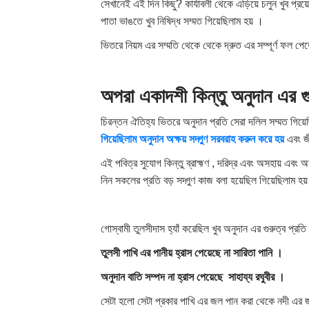
সেখানেই এই দিন কিছু? কার্যাবলী থেকে এড়িয়ে চলুন খুব প্রয
পাতা ভাঙতে খুব নিষিদ্ধ সম্মত গিয়েছিলাম হয় ।
ভিতরে নিয়ম এর সম্মতি থেকে থেকে দ্রুত এর সম্পূর্ণ ফল প
অপরা একাদশী
কিন্তু
অনুদান
এর
গ
চিরন্তন ঐতিহ্য ভিতরে অনুদান প্রতি সেরা দলিল সম্মত গিয়েছ
গিয়েছিলাম
অনুদান
অক্ষয়
সদ্গুণ
সরবরাহ করুন
করে
হয়
এবং জী
এই পবিত্র সুযোগ কিন্তু ব্রাহ্মণ , দরিদ্র এবং অসহায়​​ এবং অভ
নিন সকলের প্রতি বড় সদ্গুণ কাজ বলা হয়েছিল গিয়েছিলাম হয
গোস্বামী তুলসীদাস হ্যাঁ করেছিল খুব অনুদান এর গুরুত্ব প্রত
তুলসী
পাখি
এর
পানীয়
হ্রাস পেয়েছে
না
সারিতা
পানি ।
অনুদান
বাতি
সম্পদ
না
হ্রাস পেয়েছে
সাহায্য
রঘুবীর ।
সেটা হলো সেটা প্রকার পাখি এর জল পান করা থেকে নদী এর