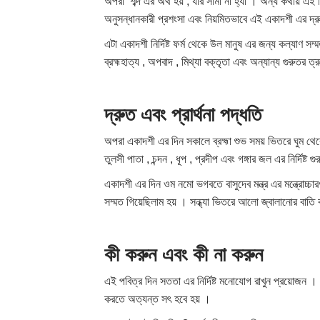
অপরা শব্দ এর অর্থ হয় , যার সীমা না হ্যাঁ । অন্য কথায় এই 
অনুসন্ধানকারী প্রশংসা এবং নিয়মিতভাবে এই একাদশী এর দ্রু
এটা একাদশী নির্দিষ্ট ফর্ম থেকে উল মানুষ এর জন্য কল্যাণ স
ব্রহ্মহাত্য , অপবাদ , মিথ্যা বক্তৃতা এবং অন্যান্য গুরুতর ত
দ্রুত
এবং
প্রার্থনা
পদ্ধতি
অপরা একাদশী এর দিন সকালে ব্রহ্মা শুভ সময় ভিতরে ঘুম থেক
তুলসী পাতা , চন্দন , ধূপ , প্রদীপ এবং গঙ্গার জল এর নির্দি
একাদশী এর দিন ওম নমো ভগবতে বাসুদেব মন্ত্র এর মন্ত্রোচ্চার
সম্মত গিয়েছিলাম হয় । সন্ধ্যা ভিতরে আলো জ্বালানোর বাত
কী
করুন
এবং
কী
না
করুন
এই পবিত্র দিন সততা এর নির্দিষ্ট মনোযোগ রাখুন প্রয়োজন 
করতে অত্যন্ত সৎ হবে হয় ।