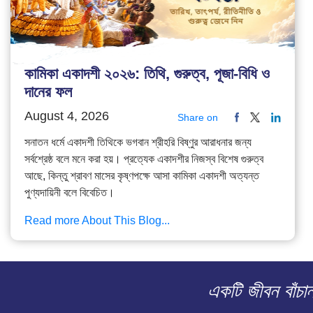
কামিকা একাদশী ২০২৬: তিথি, গুরুত্ব, পূজা-বিধি ও
দানের ফল
August 4, 2026
Share on
সনাতন ধর্মে একাদশী তিথিকে ভগবান শ্রীহরি বিষ্ণুর আরাধনার জন্য
সর্বশ্রেষ্ঠ বলে মনে করা হয়। প্রত্যেক একাদশীর নিজস্ব বিশেষ গুরুত্ব
আছে, কিন্তু শ্রাবণ মাসের কৃষ্ণপক্ষে আসা কামিকা একাদশী অত্যন্ত
পুণ্যদায়িনী বলে বিবেচিত।
Read more About This Blog...
একটি জীবন বাঁচ