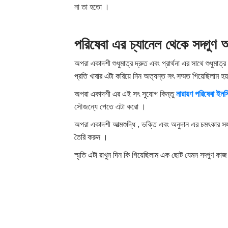
না তা হতো ।
পরিষেবা
এর
চ্যানেল
থেকে
সদ্গুণ
অ
অপরা একাদশী শুধুমাত্র দ্রুত এবং প্রার্থনা এর সাথে শুধুমা
প্রতি খাবার এটা করিয়ে নিন অত্যন্ত সৎ সম্মত গিয়েছিলাম হয
অপরা একাদশী এর এই সৎ সুযোগ কিন্তু
নারায়ণ
পরিষেবা
ইনস্
সৌজন্যে পেতে এটা করো ।
অপরা একাদশী আত্মশুদ্ধি , ভক্তি এবং অনুদান এর চমৎকার সঙ্
তৈরি করুন ।
স্মৃতি এটা রাখুন দিন কি গিয়েছিলাম এক ছোট যেমন সদ্গুণ কা