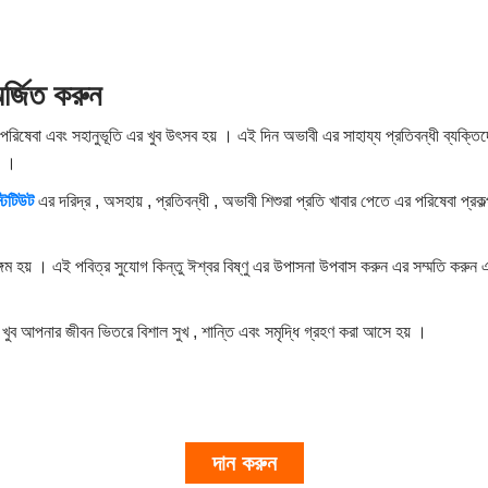
র্জিত
করুন
ত্র পরিষেবা এবং সহানুভূতি এর খুব উৎসব হয় । এই দিন অভাবী এর সাহায্য প্রতিবন্ধী ব্যক্ত
় ।
টিটিউট
এর দরিদ্র , অসহায় , প্রতিবন্ধী , অভাবী শিশুরা প্রতি খাবার পেতে এর পরিষেবা প্
গম হয় । এই পবিত্র সুযোগ কিন্তু ঈশ্বর বিষ্ণু এর উপাসনা উপবাস করুন​ এর সম্মতি করুন এ
জ খুব আপনার জীবন ভিতরে বিশাল সুখ , শান্তি এবং সমৃদ্ধি গ্রহণ করা আসে হয় ।
দান করুন