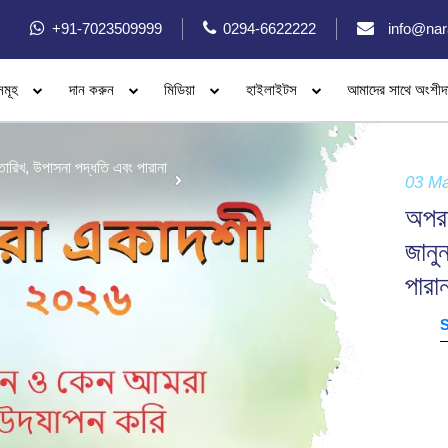
+91-7023509999
0294-6622222
info@nar
সমূহ
দান করুন
মিডিয়া
হাইলাইটস
আমাদের সাথে অংশীদ
রিখ, উপাসনা পদ্ধতি এবং পারানা
03 M
অপর
জানু
পারা