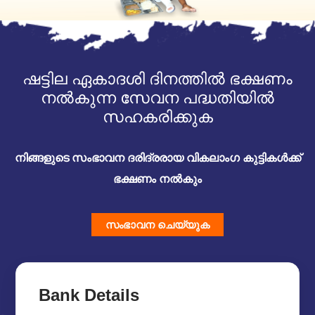
ഷട്ടില ഏകാദശി ദിനത്തിൽ ഭക്ഷണം
നൽകുന്ന സേവന പദ്ധതിയിൽ
സഹകരിക്കുക
നിങ്ങളുടെ സംഭാവന ദരിദ്രരായ വികലാംഗ കുട്ടികൾക്ക്
ഭക്ഷണം നൽകും
സംഭാവന ചെയ്യുക
Bank Details