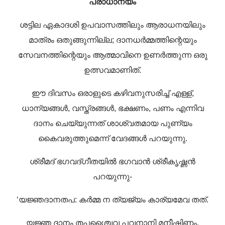
പ്രാധാന്യം
ശട്ടില ഏകാദശി ഉപവാസത്തിലും ആരാധനയിലും
മാത്രം ഒതുങ്ങുന്നില്ല; ദാനധർമ്മത്തിന്റെയും
സേവനത്തിന്റെയും ആത്മാവിനെ ഉണർത്തുന്ന ഒരു
ഉത്സവമാണിത്.
ഈ ദിവസം ഒരാളുടെ കഴിവനുസരിച്ച് എള്ള്,
ധാന്യങ്ങൾ, വസ്ത്രങ്ങൾ, ഭക്ഷണം, പണം എന്നിവ
ദാനം ചെയ്യുന്നത് ശാശ്വതമായ പുണ്യം
കൈവരുത്തുമെന്ന് വേദങ്ങൾ പറയുന്നു.
ശ്രീമദ് ഭഗവദ്ഗീതയിൽ ഭഗവാൻ ശ്രീകൃഷ്ണൻ
പറയുന്നു-
‘യജ്ഞദാനതപ: കർമ്മ ന ത്യജ്യം കാര്യമേവ തത്.
യജ്ഞ ദാനം തപശ്ചൈവ പവനാനി മനീഷിണം.