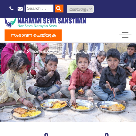
സംഭാവന ചെയ്യുക
Home
ദാനം ചെയ്യുക
ഷട്ടില ഏകാദശി