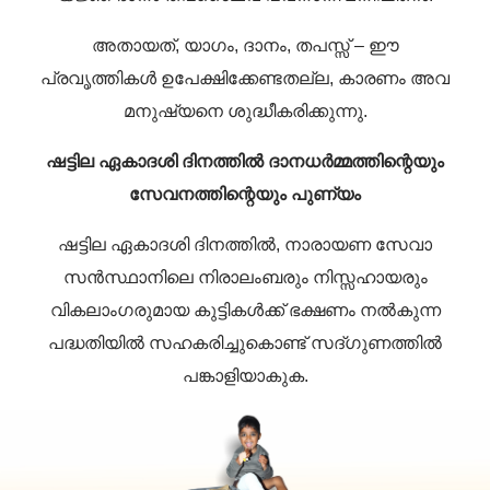
അതായത്, യാഗം, ദാനം, തപസ്സ് – ഈ
പ്രവൃത്തികൾ ഉപേക്ഷിക്കേണ്ടതല്ല, കാരണം അവ
മനുഷ്യനെ ശുദ്ധീകരിക്കുന്നു.
ഷട്ടില ഏകാദശി ദിനത്തിൽ ദാനധർമ്മത്തിന്റെയും
സേവനത്തിന്റെയും പുണ്യം
ഷട്ടില ഏകാദശി ദിനത്തിൽ, നാരായണ സേവാ
സൻസ്ഥാനിലെ നിരാലംബരും നിസ്സഹായരും
വികലാംഗരുമായ കുട്ടികൾക്ക് ഭക്ഷണം നൽകുന്ന
പദ്ധതിയിൽ സഹകരിച്ചുകൊണ്ട് സദ്‌ഗുണത്തിൽ
പങ്കാളിയാകുക.