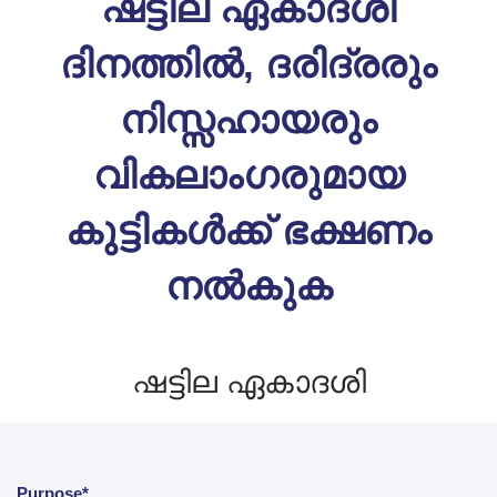
ഷട്ടില ഏകാദശി
ദിനത്തിൽ, ദരിദ്രരും
നിസ്സഹായരും
വികലാംഗരുമായ
കുട്ടികൾക്ക് ഭക്ഷണം
നൽകുക
ഷട്ടില ഏകാദശി
Purpose*