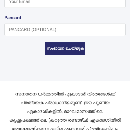
Pancard
സംഭാവന ചെയ്യുക
സനാതന ധർമ്മത്തിൽ ഏകാദശി വ്രതങ്ങൾക്ക്
പ്രത്യേക പ്രാധാന്യമുണ്ട്. ഈ പുണ്യ
ഏകാദശികളിൽ, മാഘ മാസത്തിലെ
കൃഷ്ണപക്ഷത്തിലെ (കറുത്ത രണ്ടാഴ്ച) ഏകാദശിയിൽ
ആഘോഷിക്കുന്ന ഷട്ടില ഏകാദശി പ്രത്യേകിച്ചും