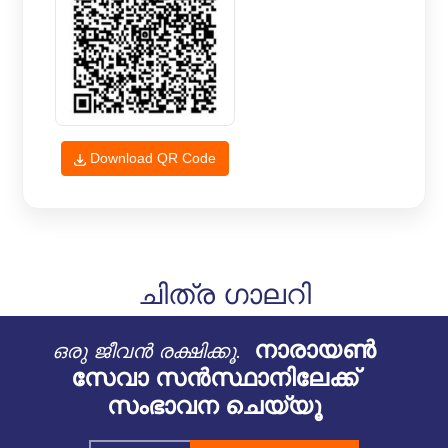
Download QR Code
ചിത്ര ഗാലറി
നാരായൺ
ഒരു ജീവൻ രക്ഷിക്കൂ.
സേവാ സൻസ്ഥാനിലേക്ക്
സംഭാവന ചെയ്യൂ