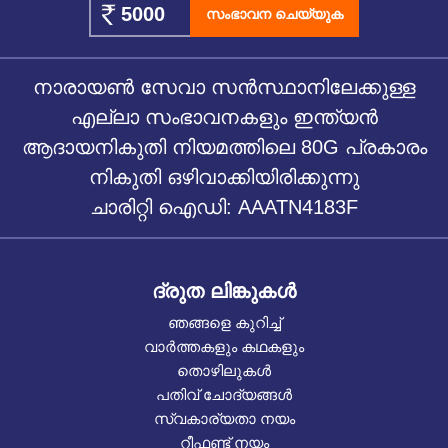
സംഭാവന ചെയ്യുക
നാരായൺ സേവാ സൻസ്ഥാനിലേക്കുള്ള
എല്ലാ സംഭാവനകളും ഇന്ത്യൻ
ആദായനികുതി നിയമത്തിലെ 80G പ്രകാരം
നികുതി ഒഴിവാക്കിയിരിക്കുന്നു
ചാരിറ്റി ഐഡി: AAATN4183F
ദ്രുത ലിങ്കുകൾ
ഞങ്ങളെ കുറിച്ച്
വാർത്തകളും കഥകളും
തൊഴിലുകൾ
പതിവ് ചോദ്യങ്ങൾ
സ്വകാര്യതാ നയം
റീഫണ്ട് നയം