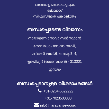
ഞങ്ങളെ ബന്ധപ്പെടുക
ബ്ലോഗ്
സിഎസ്ആർ പങ്കാളിത്തം
ബന്ധപ്പെടേണ്ട വിലാസം
നാരായണ സേവാ സൻസ്ഥാൻ
സേവാധാം സേവാ നഗർ,
ഹിരൺ മാഗ്രി, സെക്ടർ -4,
ഉദയ്പൂർ (രാജസ്ഥാൻ) - 313001
ഇന്ത്യ
ബന്ധപ്പെടാനുള്ള വിശദാംശങ്ങൾ
+91-0294-6622222
+91-7023509999
info@narayanseva.org