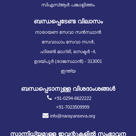
സിഎസ്ആർ പങ്കാളിത്തം
ബന്ധപ്പെടേണ്ട വിലാസം
നാരായണ സേവാ സൻസ്ഥാൻ
സേവാധാം സേവാ നഗർ,
ഹിരൺ മാഗ്രി, സെക്ടർ -4,
ഉദയ്പൂർ (രാജസ്ഥാൻ) - 313001
ഇന്ത്യ
ബന്ധപ്പെടാനുള്ള വിശദാംശങ്ങൾ
+91-0294-6622222
+91-7023509999
info@narayanseva.org
സാന്നിധ്യമുള്ള ഇവന്റുകളില്‍ സംഭാവന