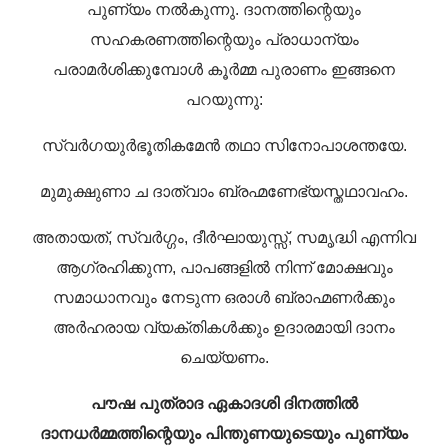
പുണ്യം നൽകുന്നു. ദാനത്തിന്റെയും
സഹകരണത്തിന്റെയും പ്രാധാന്യം
പരാമർശിക്കുമ്പോൾ കൂർമ്മ പുരാണം ഇങ്ങനെ
പറയുന്നു:
സ്വർഗയുർഭൂതികമേൻ തഥാ സിനോപാശന്തയേ.
മുമുക്ഷുണാ ച ദാത്വാം ബ്രഹ്മണേഭ്യസ്തഥാവഹം.
അതായത്, സ്വർഗ്ഗം, ദീർഘായുസ്സ്, സമൃദ്ധി എന്നിവ
ആഗ്രഹിക്കുന്ന, പാപങ്ങളിൽ നിന്ന് മോക്ഷവും
സമാധാനവും നേടുന്ന ഒരാൾ ബ്രാഹ്മണർക്കും
അർഹരായ വ്യക്തികൾക്കും ഉദാരമായി ദാനം
ചെയ്യണം.
പൗഷ പുത്രാദ ഏകാദശി ദിനത്തിൽ
ദാനധർമ്മത്തിന്റെയും പിന്തുണയുടെയും പുണ്യം