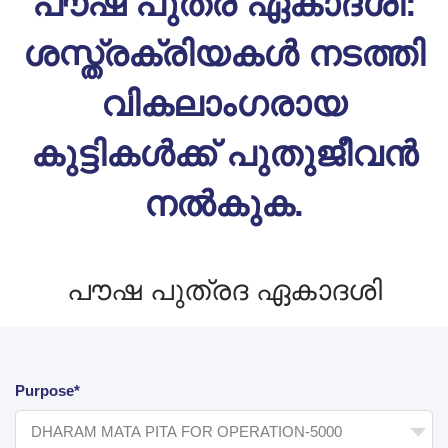
പൗഷ പുത്ര ഏകാദശി:
ശസ്ത്രക്രിയകൾ നടത്തി
വികലാംഗരായ
കുട്ടികൾക്ക് പുതുജീവൻ
നൽകുക.
പൗഷ പുത്രദ ഏകാദശി
Purpose*