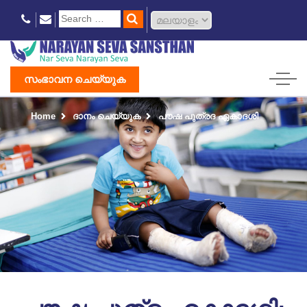
സംഭാവന ചെയ്യുക
Home
ദാനം ചെയ്യുക
പൗഷ പുത്രദ ഏകാദശി