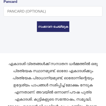
Pancard
സംഭാവന ചെയ്യുക
ഏകാദശി വ്രതങ്ങൾക്ക് സനാതന ധർമ്മത്തിൽ ഒരു
പ്രത്യേക സ്ഥാനമുണ്ട്. ഓരോ ഏകാദശിക്കും
പ്രത്യേക പ്രാധാന്യമുണ്ട്, ഓരോന്നിന്റെയും
ഉദ്ദേശ്യം പാപങ്ങൾ നശിപ്പിച്ച് മോക്ഷം നേടുക
എന്നതാണ്. അവയിൽ ഒന്നാണ് പൗഷ പുത്ര
ഏകാദശി. കുട്ടികളുടെ സന്തോഷം, സമൃദ്ധി,