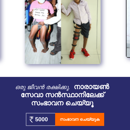
നാരായൺ
ഒരു ജീവൻ രക്ഷിക്കൂ.
സേവാ സൻസ്ഥാനിലേക്ക്
സംഭാവന ചെയ്യൂ
സംഭാവന ചെയ്യുക