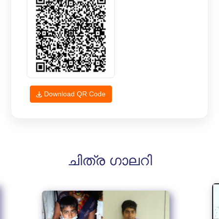
Download QR Code
ചിത്ര ഗാലറി