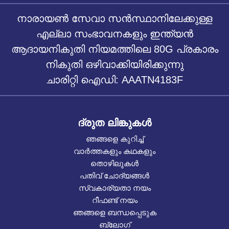
നാരായൺ സേവാ സൻസ്ഥാനിലേക്കുള്ള
എല്ലാ സംഭാവനകളും ഇന്ത്യൻ
ആദായനികുതി നിയമത്തിലെ 80G പ്രകാരം
നികുതി ഒഴിവാക്കിയിരിക്കുന്നു
ചാരിറ്റി ഐഡി: AAATN4183F
ദ്രുത ലിങ്കുകൾ
ഞങ്ങളെ കുറിച്ച്
വാർത്തകളും കഥകളും
തൊഴിലുകൾ
പതിവ് ചോദ്യങ്ങൾ
സ്വകാര്യതാ നയം
റീഫണ്ട് നയം
ഞങ്ങളെ ബന്ധപ്പെടുക
ബ്ലോഗ്