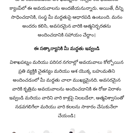
క్యాంప్‌లో ఈ అవయవాలను అందజేయనున్నారు. అయితే, దీన్ని
సాధించడానికి, సంస్థ మీ మద్దతుపై ఆధారపడి ఉంటుంది. మనం
అందరం కలిసి, అవసరమైన వారికి ఆత్మనిర్బరతను
అందించడానికి సహాయం చేద్దాం।
ఈ సత్కార్యానికి మీ మద్దతు ఇవ్వండి
విశాఖపట్నం మరియు పరిసర నగరాల్లో అవయవాలు కోల్పోయిన
ప్రతి వ్యక్తికి చైతన్యం మరియు ఆశ యొక్క బహుమతిని
అందించడంలో మీ మద్దతు చాలా ముఖ్యమైనది. అవసరమైన
వారికి కృత్రిమ అవయవాలను అందించడానికి ఈ రోజు విరాళం
ఇవ్వండి మరియు వారిని వారి కాళ్లపై నిలబడేలా, ఆత్మవిశ్వాసంతో
నడవగలిగేలా మరియు వారి కలలను సాకారం చేసుకునేలా
చేయండి।