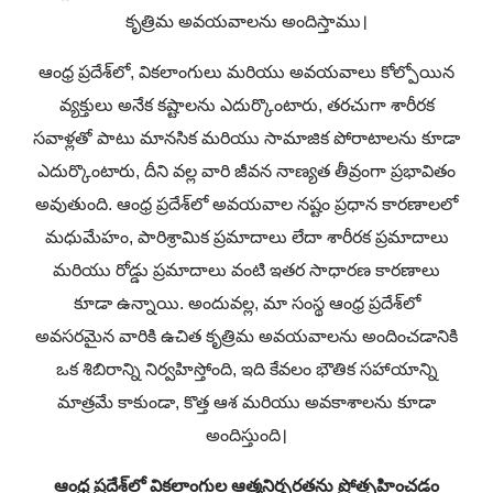
కృత్రిమ అవయవాలను అందిస్తాము।
ఆంధ్ర ప్రదేశ్‌లో, వికలాంగులు మరియు అవయవాలు కోల్పోయిన
వ్యక్తులు అనేక కష్టాలను ఎదుర్కొంటారు, తరచుగా శారీరక
సవాళ్లతో పాటు మానసిక మరియు సామాజిక పోరాటాలను కూడా
ఎదుర్కొంటారు, దీని వల్ల వారి జీవన నాణ్యత తీవ్రంగా ప్రభావితం
అవుతుంది. ఆంధ్ర ప్రదేశ్‌లో అవయవాల నష్టం ప్రధాన కారణాలలో
మధుమేహం, పారిశ్రామిక ప్రమాదాలు లేదా శారీరక ప్రమాదాలు
మరియు రోడ్డు ప్రమాదాలు వంటి ఇతర సాధారణ కారణాలు
కూడా ఉన్నాయి. అందువల్ల, మా సంస్థ ఆంధ్ర ప్రదేశ్‌లో
అవసరమైన వారికి ఉచిత కృత్రిమ అవయవాలను అందించడానికి
ఒక శిబిరాన్ని నిర్వహిస్తోంది, ఇది కేవలం భౌతిక సహాయాన్ని
మాత్రమే కాకుండా, కొత్త ఆశ మరియు అవకాశాలను కూడా
అందిస్తుంది।
ఆంధ్ర ప్రదేశ్‌లో వికలాంగుల ఆత్మనిర్బరతను ప్రోత్సహించడం