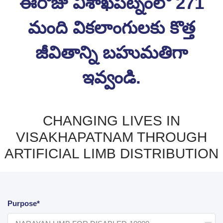
ఈరోజు విశాఖపట్నంలో 271
మంది వికలాంగులకు కొత్త
జీవితాన్ని బహుమతిగా
ఇవ్వండి.
CHANGING LIVES IN
VISAKHAPATNAM THROUGH
ARTIFICIAL LIMB DISTRIBUTION
Purpose*