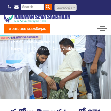
സംഭാവന ചെയ്യുക
Home
ദാനം ചെയ്യുക
Narayan Limb Distribution Camp Visakhapatnam