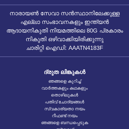
നാരായൺ സേവാ സൻസ്ഥാനിലേക്കുള്ള
എല്ലാ സംഭാവനകളും ഇന്ത്യൻ
ആദായനികുതി നിയമത്തിലെ 80G പ്രകാരം
നികുതി ഒഴിവാക്കിയിരിക്കുന്നു
ചാരിറ്റി ഐഡി: AAATN4183F
ദ്രുത ലിങ്കുകൾ
ഞങ്ങളെ കുറിച്ച്
വാർത്തകളും കഥകളും
തൊഴിലുകൾ
പതിവ് ചോദ്യങ്ങൾ
സ്വകാര്യതാ നയം
റീഫണ്ട് നയം
ഞങ്ങളെ ബന്ധപ്പെടുക