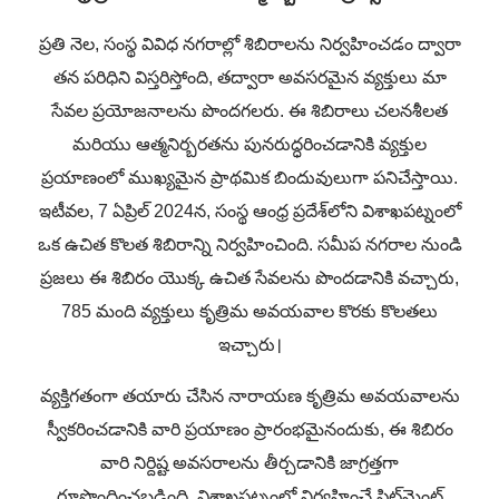
ప్రతి నెల, సంస్థ వివిధ నగరాల్లో శిబిరాలను నిర్వహించడం ద్వారా
తన పరిధిని విస్తరిస్తోంది, తద్వారా అవసరమైన వ్యక్తులు మా
సేవల ప్రయోజనాలను పొందగలరు. ఈ శిబిరాలు చలనశీలత
మరియు ఆత్మనిర్బరతను పునరుద్ధరించడానికి వ్యక్తుల
ప్రయాణంలో ముఖ్యమైన ప్రాథమిక బిందువులుగా పనిచేస్తాయి.
ఇటీవల, 7 ఏప్రిల్ 2024న, సంస్థ ఆంధ్ర ప్రదేశ్‌లోని విశాఖపట్నంలో
ఒక ఉచిత కొలత శిబిరాన్ని నిర్వహించింది. సమీప నగరాల నుండి
ప్రజలు ఈ శిబిరం యొక్క ఉచిత సేవలను పొందడానికి వచ్చారు,
785 మంది వ్యక్తులు కృత్రిమ అవయవాల కొరకు కొలతలు
ఇచ్చారు।
వ్యక్తిగతంగా తయారు చేసిన నారాయణ కృత్రిమ అవయవాలను
స్వీకరించడానికి వారి ప్రయాణం ప్రారంభమైనందుకు, ఈ శిబిరం
వారి నిర్దిష్ట అవసరాలను తీర్చడానికి జాగ్రత్తగా
రూపొందించబడింది. విశాఖపట్నంలో నిర్వహించే ఫిట్‌మెంట్