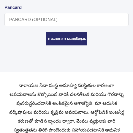
Pancard
സംഭാവന ചെയ്യുക
నారాయణ సేవా సంస్థ అనూహ్య పరిస్థితుల కారణంగా
అవయవాలను కోల్పోయిన వారికి చలనశీలత మరియు గౌరవాన్ని
పునరుద్ధరించడానికి అంకితమైన ఆశాజ్యోతి. మా ఆధునిక
వర్క్‌షాపులు మరియు కృత్రిమ అవయవాలు, ఆర్థోపెడిక్ ఇంజనీర్ల
కరుణతో కూడిన బృందం ద్వారా, మేము వ్యక్తులకు వారి
స్వతంత్రతను తిరిగి పొందేందుకు సహాయపడటానికి ఆధునిక