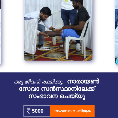
നാരായൺ
ഒരു ജീവൻ രക്ഷിക്കൂ.
സേവാ സൻസ്ഥാനിലേക്ക്
സംഭാവന ചെയ്യൂ
സംഭാവന ചെയ്യുക