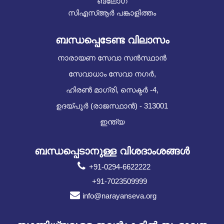
ബ്ലോഗ്
സിഎസ്ആർ പങ്കാളിത്തം
ബന്ധപ്പെടേണ്ട വിലാസം
നാരായണ സേവാ സൻസ്ഥാൻ
സേവാധാം സേവാ നഗർ,
ഹിരൺ മാഗ്രി, സെക്ടർ -4,
ഉദയ്പൂർ (രാജസ്ഥാൻ) - 313001
ഇന്ത്യ
ബന്ധപ്പെടാനുള്ള വിശദാംശങ്ങൾ
+91-0294-6622222
+91-7023509999
info@narayanseva.org