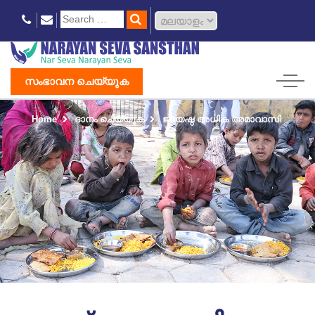
സംഭാവന ചെയ്യുക
Home
ദാനം ചെയ്യുക
ജ്യേഷ്ഠ അധിക അമാവാസി