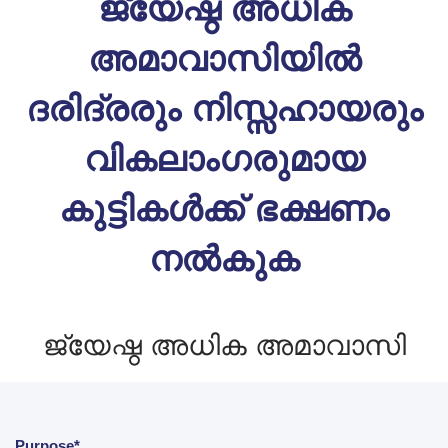
ജ്യേഷ്ഠ അധിക
അമാവാസിയിൽ
ദരിദ്രരും നിസ്സഹായരും
വികലാംഗരുമായ
കുട്ടികൾക്ക് ഭക്ഷണം
നൽകുക
ജ്യേഷ്ഠ അധിക അമാവാസി
Purpose*