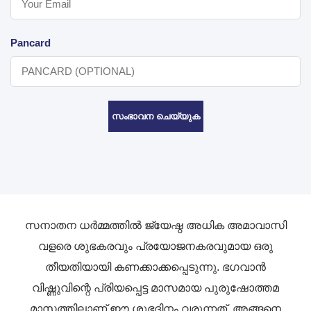
Pancard
സംഭാവന ചെയ്യുക
സനാതന ധർമ്മത്തിൽ ജ്യേഷ്ഠ അധിക അമാവാസി
വളരെ ശുഭകരവും പ്രയോജനകരവുമായ ഒരു
തീയതിയായി കണക്കാക്കപ്പെടുന്നു. ഭഗവാൻ
വിഷ്ണുവിന്റെ പ്രിയപ്പെട്ട മാസമായ പുരുഷോത്തമ
മാസത്തിലാണ് ഈ ശുഭദിനം വരുന്നത്, അങ്ങനെ