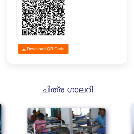
Download QR Code
ചിത്ര ഗാലറി