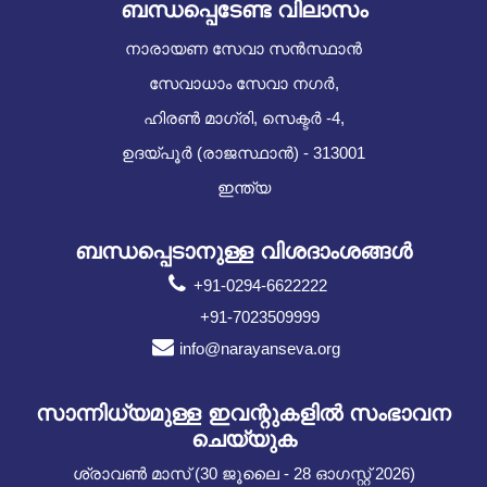
ബന്ധപ്പെടേണ്ട വിലാസം
നാരായണ സേവാ സൻസ്ഥാൻ
സേവാധാം സേവാ നഗർ,
ഹിരൺ മാഗ്രി, സെക്ടർ -4,
ഉദയ്പൂർ (രാജസ്ഥാൻ) - 313001
ഇന്ത്യ
ബന്ധപ്പെടാനുള്ള വിശദാംശങ്ങൾ
+91-0294-6622222
+91-7023509999
info@narayanseva.org
സാന്നിധ്യമുള്ള ഇവന്റുകളില്‍ സംഭാവന
ചെയ്യുക
ശ്രാവൺ മാസ് (30 ജൂലൈ - 28 ഓഗസ്റ്റ് 2026)