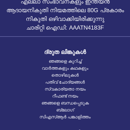
എല്ലാ സംഭാവനകളും ഇന്ത്യൻ
ആദായനികുതി നിയമത്തിലെ 80G പ്രകാരം
നികുതി ഒഴിവാക്കിയിരിക്കുന്നു
ചാരിറ്റി ഐഡി: AAATN4183F
ദ്രുത ലിങ്കുകൾ
ഞങ്ങളെ കുറിച്ച്
വാർത്തകളും കഥകളും
തൊഴിലുകൾ
പതിവ് ചോദ്യങ്ങൾ
സ്വകാര്യതാ നയം
റീഫണ്ട് നയം
ഞങ്ങളെ ബന്ധപ്പെടുക
ബ്ലോഗ്
സിഎസ്ആർ പങ്കാളിത്തം