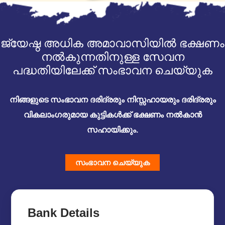
ജ്യേഷ്ഠ അധിക അമാവാസിയിൽ ഭക്ഷണം
നൽകുന്നതിനുള്ള സേവന
പദ്ധതിയിലേക്ക് സംഭാവന ചെയ്യുക
നിങ്ങളുടെ സംഭാവന ദരിദ്രരും നിസ്സഹായരും ദരിദ്രരും
വികലാംഗരുമായ കുട്ടികൾക്ക് ഭക്ഷണം നൽകാൻ
സഹായിക്കും.
സംഭാവന ചെയ്യുക
Bank Details