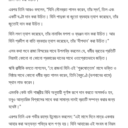
এরপর তিনি আরও বললেন, “যিনি মৌনব্রত পালন করেন, তাঁর স্বর্ণ, তিল এবং
একটি ঘণ্টা দান করা উচিত। যিনি পাদুকা বা জুতো ব্যবহার ত্যাগ করেছেন, তাঁর
জুতোই দান করা উচিত।
যিনি লবণ ত্যাগ করেছেন, তাঁর নানাবিধ মশলা ও ব্যঞ্জন দান করা উচিত। আর
যিনি প্রদীপ বা বাতি ব্যবহার ত্যাগ করেছেন, তাঁর ‘দীপদান’ করা উচিত।”
এসব কথা শুনে রাজা বিস্ময়ের সাথে উপলব্ধি করলেন যে, ধর্মীয় ব্রতের প্রতিটি
নিয়মই কোনো না কোনো প্রকারের দানের সাথে ওতপ্রোতভাবে জড়িত।
ঋষি বাল্মীকি বলতে লাগলেন, “হে রাজন! যিনি এই ‘পুরুষোত্তম’ মাসে ভক্তি ও
নিষ্ঠার সাথে কোনো ধর্মীয় ব্রত পালন করেন, তিনি বৈকুণ্ঠে (ভগবানের ধামে)
স্থান লাভ করেন।
এমনকি কেউ যদি শাস্ত্রীয় বিধি অনুযায়ী পূর্ণাঙ্গ রূপে দান করতে অসমর্থও হন,
তবুও আন্তরিক বিশ্বাসের সাথে করা সামান্য দানই ব্রতটি সম্পন্ন করার জন্য
যথেষ্ট।”
এরপর তিনি এক গভীর রহস্য উন্মোচন করলেন: “এই মাসে দিনে মাত্র একবার
আহার করা অত্যন্ত পবিত্র বলে গণ্য হয়। যিনি আহারের এই সংযম বা নিয়ম