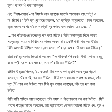
ত্যাগ বা সমর্পণ করা আবশ্যক।
এই ‘নিয়ম-ত্যাগ’-এর বিষয়টি ব্রত পালনের মতোই অত্যন্ত তাৎপর্যপূর্ণ ও
অপরিহার্য।” তিনি ব্যাখ্যা করে বললেন, “যে ব্যক্তি ‘নক্তব্রত’ পালন করেছেন,
ব্রত সমাপনের পর তাঁকে অবশ্যই ব্রাহ্মণভোজন করাতে হবে এবং…”
…ঋণ পরিশোধের উদ্দেশ্যে দান করা উচিত। যিনি অমাবস্যার দিনে আহার
সংক্রান্ত সংযম বা বিধিনিষেধ পালন করেন, তাঁর একটি গাভী দান করা উচিত।
যিনি আমলকী মিশ্রিত জলে স্নান করেন, তাঁর দুধ অথবা দই দান করা উচিত।”
রাজা কৌতূহলবশত জিজ্ঞাসা করলেন, “হে ঋষিবর! যদি কেউ নির্দিষ্ট কোনো বস্তু
বা সামগ্রী ত্যাগ করে থাকেন, তবে তাঁর কী করা উচিত?”
বাল্মীকি উত্তর দিলেন, “হে রাজন! যিনি ফল ভক্ষণ ত্যাগ করার ব্রত গ্রহণ
করেছেন, তাঁর ফলই দান করা উচিত। যিনি তেল ব্যবহার ত্যাগ করেছেন, তাঁর
ঘৃত (ঘি) দান করা উচিত; আর যিনি ঘৃত ত্যাগ করেছেন, তাঁর দুধ দান করা
উচিত।
যিনি খালি মাটিতে শয়ন করেছেন, তাঁর শয্যা ও বিছানাপত্র দান করা উচিত। যিনি
পাতার পাত্রে আহার করেছেন, তাঁর ব্রাহ্মণদের ভোজন করানো উচিত এবং ঘৃত ও
চিনি দান করা উচিত।”