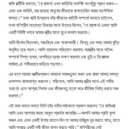
ঋষি বাল্মীকি বললেন, “হে রাজন! এখন কাহিনির অবশিষ্ট অংশটুকু শ্রবণ করুন—
এমন এক কাহিনি, যার রয়েছে মানুষের জীবনকে রূপান্তরিত করার অলৌকিক
ক্ষমতা।” যখন ঋষি উগ্রদেব তাঁর জীবনের কাহিনী সম্পর্কে জানতে চাইলেন,
তখন মণিগ্রীব অত্যন্ত বিনয়ের সাথে উত্তর দিলেন, “হে ব্রাহ্মণ! একদা আমি
একটি নির্দিষ্ট নগরে আমার স্ত্রীর সাথে সুখে বসবাস করতাম।
আমি ছিলাম বিত্তবান, সচ্চরিত্র এবং পরোপকারী। কিন্তু এক সময় আমার বুদ্ধি
কলুষিত হয়ে পড়ল। আমি ন্যায়পথ পরিত্যাগ করলাম; পরস্ত্রীর সাথে অবৈধ
সম্পর্কে লিপ্ত হলাম, অপবিত্র দ্রব্য ভক্ষণ করলাম এবং চুরি ও হিংসাত্মক
কর্মকাণ্ডে গভীরভাবে জড়িয়ে পড়লাম।
এর ফলে আমার আত্মীয়স্বজন আমাকে সমাজচ্যুত করল এবং রাজা আমার সমস্ত
ধনসম্পদ বাজেয়াপ্ত করলেন। পরিশেষে, আমি আমার স্ত্রীর সাথে এই গভীর
অরণ্যে এসে আশ্রয় নিলাম এবং জীবজন্তু হত্যা করে জীবিকা নির্বাহ করতে শুরু
করলাম।”
এই কথা বলতে বলতে তিনি তাঁর গভীর মর্মবেদনা প্রকাশ করলেন: “হে ঋষিবর!
আমি এখন আপনার কাছে আকুল প্রার্থনা জানাচ্ছি—আপনি আমার প্রতি কৃপা
করুন এবং এমন একটি উপায় বাতলে দিন যা আমার দারিদ্র্য দূর করতে পারে, যাতে
আমি পুনরায় একটি সুখী জীবন যাপন করতে পারি।” মণিগ্রীবের সেই