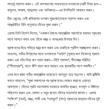
পাত্র) স্থাপন করুন। এই কলশগুলোর অভ্যন্তরে ভগবানের চারটি দিব্য রূপ—
বাসুদেব, বলরাম, প্রদ্যুম্ন এবং অনিরুদ্ধ—এর উপস্থিতি আবাহন করুন।
ঠিক কেন্দ্রে, দেবী রাধিকাসহ ভগবান পুরুষোত্তমকে স্থাপন করুন এবং
শাস্ত্রবিহিত বিধি অনুসারে তাঁদের পূজা করুন।”
এরপর তিনি নির্দেশ দিলেন, “একজন বৈষ্ণব আধ্যাত্মিক আচার্যকে যথাযথ শ্রদ্ধার
সাথে আসনে বসান এবং তাঁকে বস্ত্র ও অলঙ্কার উপহার দিন।
ব্রাহ্মণদের দিয়ে পবিত্র মন্ত্র জপ করান এবং চারদিকে প্রদীপ প্রজ্জ্বলন করুন।
অতঃপর, গভীর বিশ্বাসের সাথে ভগবানকে *অর্ঘ্য* (পূজার জল নিবেদন) প্রদান
করুন এবং তাঁর দিব্য রূপ ধ্যান করুন—যিনি শ্যামবর্ণ, পীতবস্ত্র পরিহিত
(*পীতাম্বর*), হাতে বাঁশি ধারণ করে আছেন এবং রাধারানীর পাশে সমাসীন।”
এসব শুনে রাজা গভীর আধ্যাত্মিক ভাবাবেগে আপ্লুত হয়ে পড়লেন। ঋষি বাল্মীকি
বলতে থাকলেন, “পূজা সমাপনের পর ব্রাহ্মণদের ভোজন করানো একান্ত
আবশ্যক। তাঁদের প্রতি ভালোবাসা সহকারে নানাবিধ ব্যঞ্জন, ফলমূল ও মিষ্টান্ন
পরিবেশন করুন এবং কোমল ও মধুর বাক্যে তাঁদের অভ্যর্থনা জানান। এরপর
*দক্ষিণা* (অর্থ), বস্ত্র, গাভী এবং *তাম্বুল* (পান) প্রদানের মাধ্যমে তাঁদের তুষ্ট
করুন।”