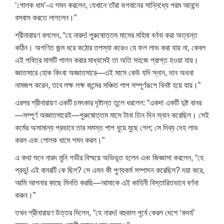
‘গোলক ধাম’-এ গমন করলেন, যেখানে তাঁরা ভগবানের সান্নিধ্যে পরম আনন্দে
বসবাস করতে লাগলেন।”
শ্রীনারায়ণ বললেন, “হে নারদ! পুরুষোত্তম মাসের মহিমা বর্ণনা করা অত্যন্ত
কঠিন। অগণিত জন্ম ধরে কঠোর তপস্যা করেও যে ফল লাভ করা যায় না, কেবল
এই পবিত্র মাসটি পালন করার মাধ্যমেই তা অতি সহজে প্রাপ্ত হওয়া যায়।
জ্ঞাতসারে হোক কিংবা অজ্ঞাতসারে—এই মাসে কেউ যদি স্নান, দান অথবা
নামজপ করেন, তবে লক্ষ লক্ষ জন্মের সঞ্চিত পাপ সম্পূর্ণরূপে বিনষ্ট হয়ে যায়।”
এরপর শ্রীনারায়ণ একটি চমৎকার দৃষ্টান্ত তুলে ধরলেন: “একদা একটি দুষ্ট বানর
—সম্পূর্ণ অজ্ঞাতসারেই—পুরুষোত্তম মাসে টানা তিন দিন স্নান করেছিল। সেই
কর্মের অসামান্য প্রভাবে তার সমস্ত পাপ ধুয়ে মুছে গেল; সে দিব্য দেহ লাভ
করল এবং গোলক ধামে গমন করল।”
এ কথা শুনে নারদ মুনি গভীর বিস্ময়ে অভিভূত হলেন এবং জিজ্ঞাসা করলেন, “হে
প্রভু! এই বানরটি কে ছিল? সে এমন কী পুণ্যকর্ম সম্পাদন করেছিল? দয়া করে,
আমি আপনার কাছে মিনতি করছি—আমাকে এই কাহিনী বিস্তারিতভাবে বর্ণনা
করুন।”
তখন শ্রীনারায়ণ উত্তর দিলেন, “হে নারদ! বহুকাল পূর্বে কেরল দেশে ‘কদর্য’