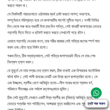
করতে পারল না।
সে নিকটবর্তী গাছগুলোতে ওঠানামার ব্যর্থ চেষ্টা করতে লাগল; অবশেষে,
সম্পূর্ণভাবে পরিশ্রান্ত হয়ে সে জলাশয়টির পাশেই লুটিয়ে পড়ল। দশমী তিথির
দিন থেকে শুরু করে পরবর্তী টানা চার দিন পর্যন্ত, সেই বানরটি জলাশয়ের ভেতরে
গড়াগড়ি দিতে দিতে ও ছটফট করতে করতে সেখানেই পড়ে রইল।
এভাবে গড়াগড়ি দেওয়ার ফলে, তার শরীর বারবার সেই পবিত্র জলের স্পর্শ লাভ
করল এবং ধৌত হয়ে নির্মল হলো।
পঞ্চম দিনে, ঠিক মধ্যাহ্নকালে, সেই পবিত্র জলাশয়েরই তীরে সে তার শেষ
নিঃশ্বাস ত্যাগ করল।
যে মুহূর্তে সে তার নশ্বর দেহ ত্যাগ করল, ঠিক তখনই এক বিস্ময়কর অলৌকিক
ঘটনা ঘটল। সেই পাপী বানরের দেহটি এক দিব্য রূপে রূপান্তরিত হলো। সে
এক উজ্জ্বল, স্বর্গীয় বেশে আবির্ভূত হলো—নীল পদ্মের মতো শ্যামল বর্ণ,
পরিধানে পীতবস্ত্র এবং সর্বাঙ্গে রত্নালঙ্কারে ভূষিত।
ঠিক সেই মুহূর্তেই সেখানে একটি দিব্য স্বর্গীয় রথ (বিমান) আবির্ভূত হলো; যার
Start Chat
চ্যাট শুরু করুন
ভেতরে গন্ধর্বরা গান গাইছিলেন, অপ্সরারা নৃত্য করছিলেন এবং সুমধুর বাদ্যযন্ত্র
বেজে উঠছিল।