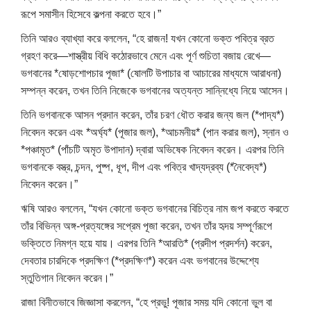
রূপে সমাসীন হিসেবে কল্পনা করতে হবে।”
তিনি আরও ব্যাখ্যা করে বললেন, “হে রাজন! যখন কোনো ভক্ত পবিত্র ব্রত
গ্রহণ করে—শাস্ত্রীয় বিধি কঠোরভাবে মেনে এবং পূর্ণ শুচিতা বজায় রেখে—
ভগবানের *ষোড়শোপচার পূজা* (ষোলটি উপাচার বা আচারের মাধ্যমে আরাধনা)
সম্পন্ন করেন, তখন তিনি নিজেকে ভগবানের অত্যন্ত সান্নিধ্যে নিয়ে আসেন।
তিনি ভগবানকে আসন প্রদান করেন, তাঁর চরণ ধৌত করার জন্য জল (*পাদ্য*)
নিবেদন করেন এবং *অর্ঘ্য* (পূজার জল), *আচমনীয়* (পান করার জল), স্নান ও
*পঞ্চামৃত* (পাঁচটি অমৃত উপাদান) দ্বারা অভিষেক নিবেদন করেন। এরপর তিনি
ভগবানকে বস্ত্র, চন্দন, পুষ্প, ধূপ, দীপ এবং পবিত্র খাদ্যদ্রব্য (*নৈবেদ্য*)
নিবেদন করেন।”
ঋষি আরও বললেন, “যখন কোনো ভক্ত ভগবানের বিচিত্র নাম জপ করতে করতে
তাঁর বিভিন্ন অঙ্গ-প্রত্যঙ্গের সপ্রেম পূজা করেন, তখন তাঁর হৃদয় সম্পূর্ণরূপে
ভক্তিতে নিমগ্ন হয়ে যায়। এরপর তিনি *আরতি* (প্রদীপ প্রদর্শন) করেন,
দেবতার চারদিকে প্রদক্ষিণ (*প্রদক্ষিণ*) করেন এবং ভগবানের উদ্দেশ্যে
স্তুতিগান নিবেদন করেন।”
রাজা বিনীতভাবে জিজ্ঞাসা করলেন, “হে প্রভু! পূজার সময় যদি কোনো ভুল বা