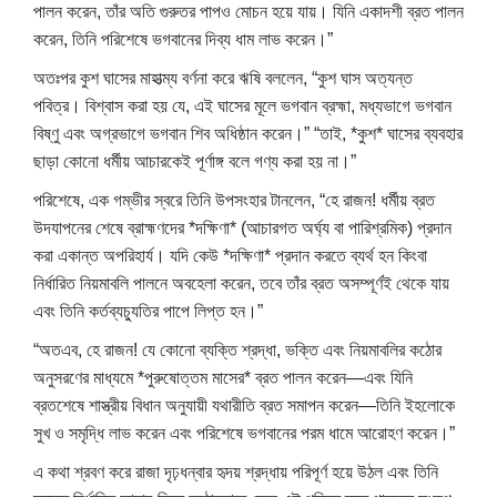
পালন করেন, তাঁর অতি গুরুতর পাপও মোচন হয়ে যায়। যিনি একাদশী ব্রত পালন
করেন, তিনি পরিশেষে ভগবানের দিব্য ধাম লাভ করেন।”
অতঃপর কুশ ঘাসের মাহাত্ম্য বর্ণনা করে ঋষি বললেন, “কুশ ঘাস অত্যন্ত
পবিত্র। বিশ্বাস করা হয় যে, এই ঘাসের মূলে ভগবান ব্রহ্মা, মধ্যভাগে ভগবান
বিষ্ণু এবং অগ্রভাগে ভগবান শিব অধিষ্ঠান করেন।” “তাই, *কুশ* ঘাসের ব্যবহার
ছাড়া কোনো ধর্মীয় আচারকেই পূর্ণাঙ্গ বলে গণ্য করা হয় না।”
পরিশেষে, এক গম্ভীর স্বরে তিনি উপসংহার টানলেন, “হে রাজন! ধর্মীয় ব্রত
উদযাপনের শেষে ব্রাহ্মণদের *দক্ষিণা* (আচারগত অর্ঘ্য বা পারিশ্রমিক) প্রদান
করা একান্ত অপরিহার্য। যদি কেউ *দক্ষিণা* প্রদান করতে ব্যর্থ হন কিংবা
নির্ধারিত নিয়মাবলি পালনে অবহেলা করেন, তবে তাঁর ব্রত অসম্পূর্ণই থেকে যায়
এবং তিনি কর্তব্যচ্যুতির পাপে লিপ্ত হন।”
“অতএব, হে রাজন! যে কোনো ব্যক্তি শ্রদ্ধা, ভক্তি এবং নিয়মাবলির কঠোর
অনুসরণের মাধ্যমে *পুরুষোত্তম মাসের* ব্রত পালন করেন—এবং যিনি
ব্রতশেষে শাস্ত্রীয় বিধান অনুযায়ী যথারীতি ব্রত সমাপন করেন—তিনি ইহলোকে
সুখ ও সমৃদ্ধি লাভ করেন এবং পরিশেষে ভগবানের পরম ধামে আরোহণ করেন।”
এ কথা শ্রবণ করে রাজা দৃঢ়ধন্বার হৃদয় শ্রদ্ধায় পরিপূর্ণ হয়ে উঠল এবং তিনি