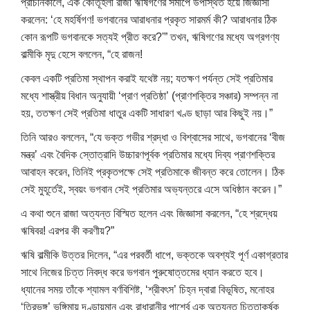
প্রাচীনকালে, এক কৌতূহলী রাজা ঋষিগণের সমীপে উপস্থিত হয়ে জিজ্ঞাসা
করলেন: ‘হে মহর্ষিগণ! ভগবানের আরাধনার প্রকৃত সারমর্ম কী? আরাধনার ঠিক
কোন রূপটি ভগবানকে সত্যই প্রীত করে?'” তখন, ঋষিগণের মধ্যে অগ্রগণ্য
বাল্মীকি মৃদু হেসে বললেন, “হে রাজন!
কেবল একটি প্রতিমা স্থাপন করাই যথেষ্ট নয়; যতক্ষণ পর্যন্ত সেই প্রতিমার
মধ্যে শাস্ত্রীয় বিধান অনুযায়ী ‘প্রাণ প্রতিষ্ঠা’ (প্রাণশক্তির সঞ্চার) সম্পন্ন না
হয়, ততক্ষণ সেই প্রতিমা ধাতুর একটি সাধারণ খণ্ড ছাড়া আর কিছুই নয়।”
তিনি আরও বললেন, “যে ভক্ত গভীর শ্রদ্ধা ও বিশ্বাসের সাথে, ভগবানের ‘বীজ
মন্ত্র’ এবং বৈদিক স্তোত্রাদি উচ্চারণপূর্বক প্রতিমার মধ্যে দিব্য প্রাণশক্তির
আবাহন করেন, তিনিই প্রকৃতপক্ষে সেই প্রতিমাকে জীবন্ত করে তোলেন। ঠিক
সেই মুহূর্তেই, স্বয়ং ভগবান সেই প্রতিমার অভ্যন্তরে এসে অধিষ্ঠান করেন।”
এ কথা শুনে রাজা অত্যন্ত বিস্মিত হলেন এবং জিজ্ঞাসা করলেন, “হে শ্রদ্ধেয়
ঋষিবর! এরপর কী করণীয়?”
ঋষি বাল্মীকি উত্তর দিলেন, “এর পরবর্তী ধাপে, ভক্তকে অবশ্যই পূর্ণ একাগ্রতার
সাথে নিজের চিত্ত নিবদ্ধ করে ভগবান পুরুষোত্তমের ধ্যান করতে হবে।
ধ্যানের সময় তাঁকে শ্যামল বর্ণবিশিষ্ট, ‘শ্রীবৎস’ চিহ্ন দ্বারা বিভূষিত, মনোহর
‘ত্রিভঙ্গ’ ভঙ্গিমায় দণ্ডায়মান এবং রাধারানীর পার্শ্বে এক অত্যন্ত চিত্তাকর্ষক