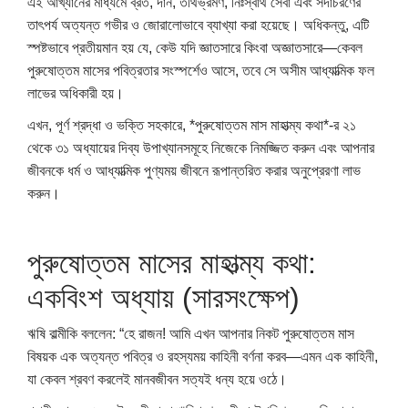
এই আখ্যানের মাধ্যমে ব্রত, দান, তীর্থভ্রমণ, নিঃস্বার্থ সেবা এবং সদাচরণের
তাৎপর্য অত্যন্ত গভীর ও জোরালোভাবে ব্যাখ্যা করা হয়েছে। অধিকন্তু, এটি
স্পষ্টভাবে প্রতীয়মান হয় যে, কেউ যদি জ্ঞাতসারে কিংবা অজ্ঞাতসারে—কেবল
পুরুষোত্তম মাসের পবিত্রতার সংস্পর্শেও আসে, তবে সে অসীম আধ্যাত্মিক ফল
লাভের অধিকারী হয়।
এখন, পূর্ণ শ্রদ্ধা ও ভক্তি সহকারে, *পুরুষোত্তম মাস মাহাত্ম্য কথা*-র ২১
থেকে ৩১ অধ্যায়ের দিব্য উপাখ্যানসমূহে নিজেকে নিমজ্জিত করুন এবং আপনার
জীবনকে ধর্ম ও আধ্যাত্মিক পুণ্যময় জীবনে রূপান্তরিত করার অনুপ্রেরণা লাভ
করুন।
পুরুষোত্তম মাসের মাহাত্ম্য কথা:
একবিংশ অধ্যায় (সারসংক্ষেপ)
ঋষি বাল্মীকি বললেন: “হে রাজন! আমি এখন আপনার নিকট পুরুষোত্তম মাস
বিষয়ক এক ​​অত্যন্ত পবিত্র ও রহস্যময় কাহিনী বর্ণনা করব—এমন এক কাহিনী,
যা কেবল শ্রবণ করলেই মানবজীবন সত্যই ধন্য হয়ে ওঠে।