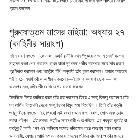
সমস্ত নির্ধারিত আচার-নিয়ম কঠোরভাবে মেনে এই পবিত্র ব্রত পালনের সংকল্প
গ্রহণ করলেন।
পুরুষোত্তম মাসের মহিমা: অধ্যায় ২৭
(কাহিনীর সারাংশ)
শ্রীনারায়ণ বললেন: “হে নারদ! মহর্ষি বাল্মীকি যখন *পুরুষোত্তম মাসের* সমগ্র
মাহাত্ম্য বর্ণনা শেষ করলেন, তখন রাজা দৃঢ়ধন্বা গভীর শ্রদ্ধার সাথে তাঁর চরণে
প্রণিপাত করলেন এবং শাস্ত্রীয় বিধি অনুযায়ী তাঁর পূজা করলেন। রাজার আচরণে
প্রীত হয়ে মহর্ষি তাঁকে আশীর্বাদ করলেন—’তোমার কল্যাণ হোক’—এবং
অতঃপর সরযূ নদীর তীরের উদ্দেশ্যে যাত্রা করলেন।”
“মহর্ষিকে বিদায় জানিয়ে রাজা তাঁর রাজপ্রাসাদে ফিরে এলেন; কিন্তু ততক্ষণে তাঁর
মন পার্থিব বিষয়াবলি থেকে সম্পূর্ণভাবে বিমুখ হয়ে গিয়েছিল। তিনি তাঁর পত্নী
গুণসুন্দরীকে বললেন: ‘হে প্রিয়ে! এই সংসার আসক্তি, বিরাগ, লোভ এবং মোহ
দ্বারা পরিপূর্ণ। এই নশ্বর দেহটিও ক্ষণস্থায়ী ও অপবিত্র; এর প্রকৃত মূল্যই বা
কতটুকু? আমি এখন এই অনিত্য সংসার পরিত্যাগ করে অরণ্যে গমন করতে
অভিলাষী, যেখানে আমি ভগবান পুরুষোত্তমের পবিত্র নাম জপ ও তাঁর ধ্যানে