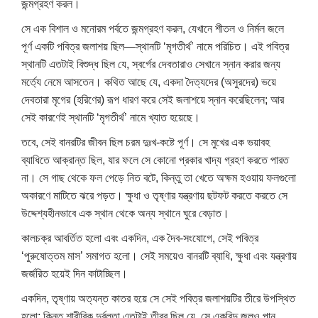
জন্মগ্রহণ করল।
সে এক বিশাল ও মনোরম পর্বতে জন্মগ্রহণ করল, যেখানে শীতল ও নির্মল জলে
পূর্ণ একটি পবিত্র জলাশয় ছিল—স্থানটি ‘মৃগতীর্থ’ নামে পরিচিত। এই পবিত্র
স্থানটি এতটাই বিশুদ্ধ ছিল যে, স্বর্গের দেবতারাও সেখানে স্নান করার জন্য
মর্ত্যে নেমে আসতেন। কথিত আছে যে, একদা দৈত্যদের (অসুরদের) ভয়ে
দেবতারা মৃগের (হরিণের) রূপ ধারণ করে সেই জলাশয়ে স্নান করেছিলেন; আর
সেই কারণেই স্থানটি ‘মৃগতীর্থ’ নামে খ্যাত হয়েছে।
তবে, সেই বানরটির জীবন ছিল চরম দুঃখ-কষ্টে পূর্ণ। সে মুখের এক ভয়াবহ
ব্যাধিতে আক্রান্ত ছিল, যার ফলে সে কোনো প্রকার খাদ্য গ্রহণ করতে পারত
না। সে গাছ থেকে ফল পেড়ে নিত বটে, কিন্তু তা খেতে অক্ষম হওয়ায় ফলগুলো
অকারণে মাটিতে ঝরে পড়ত। ক্ষুধা ও তৃষ্ণার যন্ত্রণায় ছটফট করতে করতে সে
উদ্দেশ্যহীনভাবে এক স্থান থেকে অন্য স্থানে ঘুরে বেড়াত।
কালচক্র আবর্তিত হলো এবং একদিন, এক দৈব-সংযোগে, সেই পবিত্র
‘পুরুষোত্তম মাস’ সমাগত হলো। সেই সময়েও বানরটি ব্যাধি, ক্ষুধা এবং যন্ত্রণায়
জর্জরিত হয়েই দিন কাটাচ্ছিল।
একদিন, তৃষ্ণায় অত্যন্ত কাতর হয়ে সে সেই পবিত্র জলাশয়টির তীরে উপস্থিত
হলো; কিন্তু শারীরিক দুর্বলতা এতটাই তীব্র ছিল যে, সে একবিন্দু জলও পান