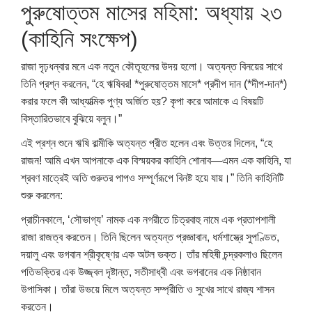
পুরুষোত্তম মাসের মহিমা: অধ্যায় ২৩
(কাহিনি সংক্ষেপ)
রাজা দৃঢ়ধন্বার মনে এক নতুন কৌতূহলের উদয় হলো। অত্যন্ত বিনয়ের সাথে
তিনি প্রশ্ন করলেন, “হে ঋষিবর! *পুরুষোত্তম মাসে* প্রদীপ দান (*দীপ-দান*)
করার ফলে কী আধ্যাত্মিক পুণ্য অর্জিত হয়? কৃপা করে আমাকে এ বিষয়টি
বিস্তারিতভাবে বুঝিয়ে বলুন।”
এই প্রশ্ন শুনে ঋষি বাল্মীকি অত্যন্ত প্রীত হলেন এবং উত্তর দিলেন, “হে
রাজন! আমি এখন আপনাকে এক বিস্ময়কর কাহিনি শোনাব—এমন এক কাহিনি, যা
শ্রবণ মাত্রেই অতি গুরুতর পাপও সম্পূর্ণরূপে বিনষ্ট হয়ে যায়।” তিনি কাহিনিটি
শুরু করলেন:
প্রাচীনকালে, ‘সৌভাগ্য’ নামক এক নগরীতে চিত্রবাহু নামে এক প্রতাপশালী
রাজা রাজত্ব করতেন। তিনি ছিলেন অত্যন্ত প্রজ্ঞাবান, ধর্মশাস্ত্রে সুপণ্ডিত,
দয়ালু এবং ভগবান শ্রীকৃষ্ণের এক অটল ভক্ত। তাঁর মহিষী চন্দ্রকলাও ছিলেন
পতিভক্তির এক উজ্জ্বল দৃষ্টান্ত, সতীসাধ্বী এবং ভগবানের এক নিষ্ঠাবান
উপাসিকা। তাঁরা উভয়ে মিলে অত্যন্ত সম্প্রীতি ও সুখের সাথে রাজ্য শাসন
করতেন।