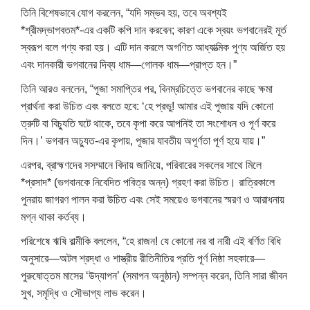
তিনি বিশেষভাবে যোগ করলেন, “যদি সম্ভব হয়, তবে অবশ্যই
*শ্রীমদ্ভাগবতম*-এর একটি কপি দান করবেন; কারণ একে স্বয়ং ভগবানেরই মূর্ত
স্বরূপ বলে গণ্য করা হয়। এটি দান করলে অগণিত আধ্যাত্মিক পুণ্য অর্জিত হয়
এবং দানকারী ভগবানের দিব্য ধাম—গোলক ধাম—প্রাপ্ত হন।”
তিনি আরও বললেন, “পূজা সমাপ্তির পর, বিনম্রচিত্তে ভগবানের কাছে ক্ষমা
প্রার্থনা করা উচিত এবং বলতে হবে: ‘হে প্রভু! আমার এই পূজায় যদি কোনো
ত্রুটি বা বিচ্যুতি ঘটে থাকে, তবে কৃপা করে আপনিই তা সংশোধন ও পূর্ণ করে
দিন।’ ভগবান অচ্যুত-এর কৃপায়, পূজার যাবতীয় অপূর্ণতা পূর্ণ হয়ে যায়।”
এরপর, ব্রাহ্মণদের সসম্মানে বিদায় জানিয়ে, পরিবারের সকলের সাথে মিলে
*প্রসাদ* (ভগবানকে নিবেদিত পবিত্র অন্ন) গ্রহণ করা উচিত। রাত্রিকালে
পুনরায় জাগরণ পালন করা উচিত এবং সেই সময়েও ভগবানের স্মরণ ও আরাধনায়
মগ্ন থাকা কর্তব্য।
পরিশেষে ঋষি বাল্মীকি বললেন, “হে রাজন! যে কোনো নর বা নারী এই বর্ণিত বিধি
অনুসারে—অটল শ্রদ্ধা ও শাস্ত্রীয় রীতিনীতির প্রতি পূর্ণ নিষ্ঠা সহকারে—
পুরুষোত্তম মাসের ‘উদ্যাপন’ (সমাপন অনুষ্ঠান) সম্পন্ন করেন, তিনি সারা জীবন
সুখ, সমৃদ্ধি ও সৌভাগ্য লাভ করেন।