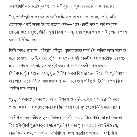
করুণরসসিক্ত কণ্ঠস্বর শুনে ঋষি উগ্রদেব প্রসন্ন হলেন এবং বললেন:
“হে বৎস! তুমি অত্যন্ত আন্তরিক চিত্তে আমার সেবা করেছ; তাই আমি
তোমাকে একটি সহজ উপায় বাতলে দেব—এমন একটি পন্থা, যার মাধ্যমে
কোনো কঠোর ব্রত, তীর্থযাত্রা কিংবা দান-ধ্যানের প্রয়োজন ছাড়াই তোমার পরম
কল্যাণ নিশ্চিত হবে।”
তিনি আরও বললেন, “শীঘ্রই পবিত্র ‘পুরুষোত্তম মাস’ (বা অধিক মাস) সমাগত
হতে চলেছে। সেই মাসে, তুমি এবং তোমার স্ত্রী শাস্ত্রীয় বিধান কঠোরভাবে মেনে
চলে, ভগবান পুরুষোত্তমকে তুষ্ট করার উদ্দেশ্যে প্রদীপ দান করবে
(*দীপদান*)। সম্ভব হলে, ঘৃত (*ঘি*) অথবা তিলের তেল দিয়ে এই প্রদীপগুলো
জ্বালাবে; তবে যদি তা সহজলভ্য না হয়, তবে তার পরিবর্তে ‘ইঙ্গুদি’ তেল দিয়ে
প্রদীপ দান করবে।
প্রত্যহ প্রাতঃস্নানের পর, অটল বিশ্বাস ও গভীর ভক্তি সহকারে এই ব্রত
পালন করবে; এর ফলে তোমার দারিদ্র্য একেবারে মূল থেকে নির্মূল হয়ে যাবে।”
প্রদীপ দানের গভীর মাহাত্ম্য বিশদভাবে বর্ণনা করতে গিয়ে ঋষি ঘোষণা করলেন,
“হে মণিগ্ৰীব! পুরুষোত্তম মাসে প্রদীপ দানের পুণ্য এতটাই অপরিসীম যে,
এমনকি মহাযজ্ঞ, দান-ধ্যান, তীর্থযাত্রা কিংবা কঠোর তপস্যাও এর পুণ্যের