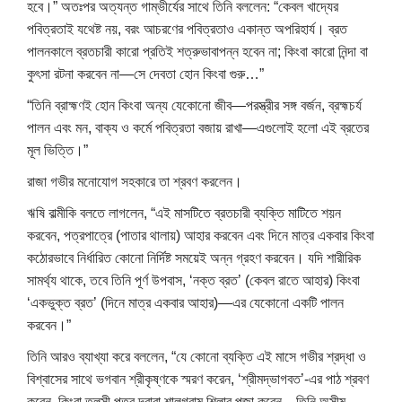
হবে।” অতঃপর অত্যন্ত গাম্ভীর্যের সাথে তিনি বললেন: “কেবল খাদ্যের
পবিত্রতাই যথেষ্ট নয়, বরং আচরণের পবিত্রতাও একান্ত অপরিহার্য। ব্রত
পালনকালে ব্রতচারী কারো প্রতিই শত্রুভাবাপন্ন হবেন না; কিংবা কারো নিন্দা বা
কুৎসা রটনা করবেন না—সে দেবতা হোন কিংবা গুরু…”
“তিনি ব্রাহ্মণই হোন কিংবা অন্য যেকোনো জীব—পরস্ত্রীর সঙ্গ বর্জন, ব্রহ্মচর্য
পালন এবং মন, বাক্য ও কর্মে পবিত্রতা বজায় রাখা—এগুলোই হলো এই ব্রতের
মূল ভিত্তি।”
রাজা গভীর মনোযোগ সহকারে তা শ্রবণ করলেন।
ঋষি বাল্মীকি বলতে লাগলেন, “এই মাসটিতে ব্রতচারী ব্যক্তি মাটিতে শয়ন
করবেন, পত্রপাত্রে (পাতার থালায়) আহার করবেন এবং দিনে মাত্র একবার কিংবা
কঠোরভাবে নির্ধারিত কোনো নির্দিষ্ট সময়েই অন্ন গ্রহণ করবেন। যদি শারীরিক
সামর্থ্য থাকে, তবে তিনি পূর্ণ উপবাস, ‘নক্ত ব্রত’ (কেবল রাতে আহার) কিংবা
‘একভুক্ত ব্রত’ (দিনে মাত্র একবার আহার)—এর যেকোনো একটি পালন
করবেন।”
তিনি আরও ব্যাখ্যা করে বললেন, “যে কোনো ব্যক্তি এই মাসে গভীর শ্রদ্ধা ও
বিশ্বাসের সাথে ভগবান শ্রীকৃষ্ণকে স্মরণ করেন, ‘শ্রীমদ্ভাগবত’-এর পাঠ শ্রবণ
করেন, কিংবা তুলসী পত্র দ্বারা শালগ্রাম শিলার পূজা করেন—তিনি অসীম