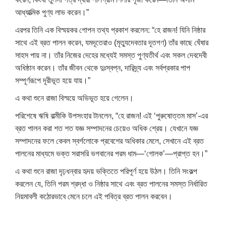
আধ্যাত্মিক পুণ্য লাভ করেন।”
এরপর তিনি এক বিস্ময়কর গোপন তথ্য প্রকাশ করলেন: “হে রাজন! যিনি নিষ্ঠার
সাথে এই ব্রত পালন করেন, যমদূতেরাও (মৃত্যুদেবতার দূতগণ) তাঁর কাছে ঘেঁষার
সাহস পায় না। তাঁর নিজের দেহের মধ্যেই সমস্ত পুণ্যতীর্থ এবং সকল দেবদেবী
অধিষ্ঠান করেন। তাঁর জীবন থেকে দুঃস্বপ্ন, দারিদ্র্য এবং সর্বপ্রকার পাপ
সম্পূর্ণরূপে দূরীভূত হয়ে যায়।”
এ কথা শুনে রাজা বিস্ময়ে অভিভূত হয়ে গেলেন।
পরিশেষে ঋষি বাল্মীকি উপসংহার টানলেন, “হে রাজন! এই ‘পুরুষোত্তম মাস’-এর
ব্রত পালন করা শত শত যজ্ঞ সম্পাদনের চেয়েও অধিক শ্রেয়। যেখানে যজ্ঞ
সম্পাদনের ফলে কেবল স্বর্গলোকে প্রবেশের অধিকার মেলে, সেখানে এই ব্রত
পালনের মাধ্যমে ভক্ত সরাসরি ভগবানের পরম ধাম—‘গোলক’—প্রাপ্ত হন।”
এ কথা শুনে রাজা দৃঢ়ধন্বার হৃদয় ভক্তিতে পরিপূর্ণ হয়ে উঠল। তিনি সংকল্প
করলেন যে, তিনি পরম শ্রদ্ধা ও নিষ্ঠার সাথে এবং ব্রত পালনের সমস্ত নির্ধারিত
নিয়মাবলী কঠোরভাবে মেনে চলে এই পবিত্র ব্রত পালন করবেন।