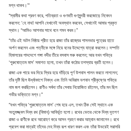
মগ্ন থাকব।'”
“স্বামীর কথা শ্রবণ করে, পতিব্রতা ও গুণবতী গুণসুন্দরী করজোড়ে নিবেদন
করলেন: ‘হে নাথ! আপনি যেখানেই অবস্থান করবেন, সেখানেই আমার প্রকৃত
স্থান। “আমিও আপনার সাথে বনে গমন করব।”
“তাঁর এই অটল নিষ্ঠায় প্রীত হয়ে রাজা তাঁর রাজ্যের শাসনভার পুত্রের হাতে
অর্পণ করলেন এবং পত্নীকে সঙ্গে নিয়ে বনের উদ্দেশ্যে যাত্রা করলেন। দম্পতি
হিমালয়ের পাদদেশে গঙ্গা নদীর তীরে বসবাস শুরু করলেন; আর যখন পবিত্র
‘পুরুষোত্তম মাস’ সমাগত হলো, তখন তাঁরা কঠোর তপস্যায় ব্রতী হলেন।
রাজা এক পায়ে ভর দিয়ে স্থির হয়ে দাঁড়িয়ে পূর্ণ উপবাস পালন করতে লাগলেন;
তাঁর দৃষ্টি ছিল ঊর্ধ্বাকাশে নিবদ্ধ এবং তিনি অবিরাম ভগবান শ্রীকৃষ্ণের পবিত্র
নাম জপ করছিলেন। রাণীও সর্বদা তাঁর সেবায় নিয়োজিত রইলেন, তাঁর মন ছিল
গভীর ভক্তিতে মগ্ন।”
“যখন পবিত্র ‘পুরুষোত্তম মাস’ শেষ হয়ে এল, তখন ঠিক সেই স্থানে এক
অত্যুজ্জ্বল দিব্য রথ (বিমান) আবির্ভূত হলো। রথের ভেতর থেকে দিব্য দূতগণ
রাজা ও রাণীকে রথে আরোহণ করে আসন গ্রহণ করার আহ্বান জানালেন। রথে
প্রবেশ করা মাত্রই তাঁদের দেহ দিব্য রূপ ধারণ করল এবং তাঁরা উভয়েই সরাসরি