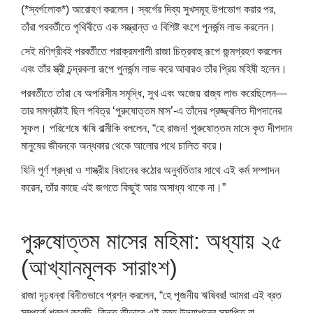
(*স্বর্গলোক*) আরোহণ করলেন। স্বর্গের দিব্য সুখসমূহ উপভোগ করার পর,
তাঁরা পরবর্তীতে পৃথিবীতে এক সম্ভ্রান্ত ও বিশিষ্ট বংশে পুনর্জন্ম লাভ করলেন।
সেই মণিগ্রীবই পরবর্তীতে পরাক্রমশালী রাজা চিত্রবাহু রূপে জন্মগ্রহণ করলেন
এবং তাঁর স্ত্রী চন্দ্রকলা রূপে পুনর্জন্ম লাভ করে আবারও তাঁর প্রিয় মহিষী হলেন।
পরবর্তীতে তাঁরা যে অপরিসীম সমৃদ্ধি, সুখ এবং অজেয় রাজ্য লাভ করেছিলেন—
তার সমগ্রটাই ছিল পবিত্র ‘পুরুষোত্তম মাস’-এ তাঁদের প্রজ্জ্বলিত দীপদানের
সুফল। পরিশেষে ঋষি বাল্মীকি বললেন, “হে রাজন! পুরুষোত্তম মাসে কৃত দীপদান
মানুষের জীবনকে অন্ধকার থেকে আলোর পথে চালিত করে।
যিনি পূর্ণ শ্রদ্ধা ও শাস্ত্রীয় বিধানের কঠোর অনুবর্তিতার সাথে এই কর্ম সম্পাদন
করেন, তাঁর কাছে এই জগতে কিছুই আর অসাধ্য থাকে না।”
পুরুষোত্তম মাসের মহিমা: অধ্যায় ২৫
(আখ্যানমূলক সারাংশ)
রাজা দৃঢ়ধন্বা বিনীতভাবে প্রশ্ন করলেন, “হে পূজনীয় ঋষিবর! আমরা এই ব্রত
সম্পর্কে শ্রবণ করেছি, কিন্তু কীভাবে এই ব্রত উদযাপনের সমাপ্তি বা