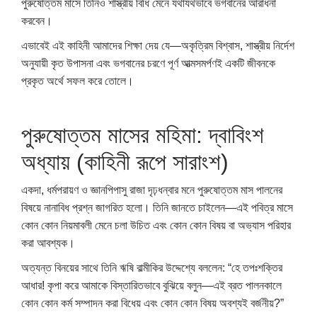
পুরুষোত্তম মাসে তিনিও শাস্ত্রীয় বিধি মেনে যথাযথভাবে ভগবানের আরাধনা
করবেন।
এভাবেই এই কাহিনী আমাদের শিক্ষা দেয় যে—অকৃত্রিম বিশ্বাস, শাস্ত্রীয় নির্দেশ
অনুযায়ী কৃত উপাসনা এবং ভগবানের চরণে পূর্ণ আত্মসমর্পণই একটি জীবনকে
প্রকৃত অর্থে সফল করে তোলে।
পুরুষোত্তম মাসের মহিমা: দ্বাবিংশ
অধ্যায় (কাহিনী রূপে সারাংশ)
একদা, ধর্মপরায়ণ ও জ্ঞানপিপাসু রাজা দৃঢ়ধন্বার মনে পুরুষোত্তম মাস পালনের
বিষয়ে নানাবিধ প্রশ্ন জাগরিত হলো। তিনি জানতে চাইলেন—এই পবিত্র মাসে
কোন কোন নিয়মাবলী মেনে চলা উচিত এবং কোন কোন বিষয় বা অভ্যাস পরিহার
করা আবশ্যক।
অত্যন্ত বিনয়ের সাথে তিনি ঋষি বাল্মীকির উদ্দেশ্যে বললেন: “হে তপঃশক্তির
আধার! কৃপা করে আমাকে বিস্তারিতভাবে বুঝিয়ে বলুন—এই ব্রত পালনকালে
কোন কোন কর্ম সম্পাদন করা বিধেয় এবং কোন কোন বিষয় অবশ্যই বর্জনীয়?”