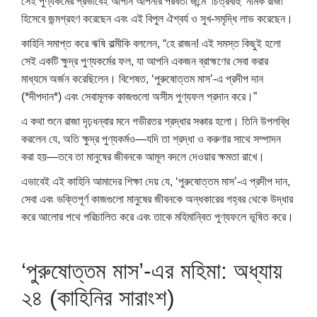
সেই পুণ্যকর্মের প্রভাবেই আপনি আপনার পরবর্তী জন্মে ‘চিত্রবাহু’ নামক রাজা
হিসেবে জন্মগ্রহণ করেছেন এবং এই বিপুল ঐশ্বর্য ও সুখ-সমৃদ্ধি লাভ করেছেন।
কাহিনি সমাপ্ত করে ঋষি বাল্মীকি বললেন, “হে রাজন! এই সমস্ত কিছুই হলো
সেই একটি ক্ষুদ্র পুণ্যকর্মের ফল, যা আপনি একজন ব্রাহ্মণের সেবা করার
মাধ্যমে অর্জন করেছিলেন। বিশেষত, ‘পুরুষোত্তম মাস’-এ প্রদীপ দান
(*দীপদান*) এবং সেবামূলক কাজগুলো অসীম পুণ্যফল প্রদান করে।”
এ কথা শুনে রাজা দৃঢ়ধন্বার মনে গভীরতর শ্রদ্ধার সঞ্চার হলো। তিনি উপলব্ধি
করলেন যে, অতি ক্ষুদ্র পুণ্যকর্মও—যদি তা শ্রদ্ধা ও করুণার সাথে সম্পাদন
করা হয়—তবে তা মানুষের জীবনকে আমূল বদলে দেওয়ার ক্ষমতা রাখে।
এভাবেই এই কাহিনি আমাদের শিক্ষা দেয় যে, ‘পুরুষোত্তম মাস’-এ প্রদীপ দান,
সেবা এবং ভক্তিপূর্ণ কাজগুলো মানুষের জীবনকে অন্ধকারের গহ্বর থেকে উদ্ধার
করে আলোর পথে পরিচালিত করে এবং তাকে মহিমান্বিত পুণ্যফলে ভূষিত করে।
‘পুরুষোত্তম মাস’-এর মহিমা: অধ্যায়
২৪ (কাহিনির সারাংশ)