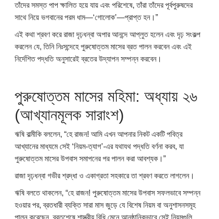
তাঁদের সমস্ত পাপ ক্ষালিত হয়ে যায় এবং পরিশেষে, তাঁরা তাঁদের পূর্বপুরুষদের
সাথে নিয়ে ভগবানের পরম ধাম—‘গোলোক’—প্রাপ্ত হন।”
এই কথা শ্রবণ করে রাজা দৃঢ়ধন্বা অপার আনন্দে আপ্লুত হলেন এবং দৃঢ় সংকল্প
করলেন যে, তিনি নিঃসন্দেহে পুরুষোত্তম মাসের ব্রত পালন করবেন এবং এই
নির্দেশিত পদ্ধতি অনুসারেই ব্রতের উদ্যাপন সম্পন্ন করবেন।
পুরুষোত্তম মাসের মহিমা: অধ্যায় ২৬
(আখ্যানমূলক সারাংশ)
ঋষি বাল্মীকি বললেন, “হে রাজন! আমি এখন আপনার নিকট একটি পবিত্র
আখ্যানের মাধ্যমে সেই ‘নিয়ম-ত্যাগ’-এর যথাযথ পদ্ধতি বর্ণনা করব, যা
পুরুষোত্তম মাসের উপবাস সমাপনের পর পালন করা আবশ্যক।”
রাজা দৃঢ়ধন্বা গভীর শ্রদ্ধা ও একাগ্রতা সহকারে তা শ্রবণ করতে লাগলেন।
ঋষি বলতে থাকলেন, “হে রাজন! পুরুষোত্তম মাসের উপবাস সফলভাবে সম্পন্ন
হওয়ার পর, ব্রতধারী ব্যক্তি সারা মাস জুড়ে যে বিশেষ নিয়ম বা অনুশাসনসমূহ
পালন করেছেন, ব্রতশেষে শাস্ত্রীয় বিধি মেনে আনুষ্ঠানিকভাবে সেই নিয়মগুলি