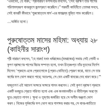
“এভাবেই, হে নারদ,” শ্রীনারায়ণ উপসংহার টানলেন, “সেই ব্রাহ্মণ তার পাপের
পরিণামস্বরূপ বানরকুলে জন্মগ্রহণ করেছিল।” পরবর্তী কাহিনীতে তোমরা শুনবে,
সেই বানরটি কীভাবে ‘পুরুষোত্তম মাস’-এর মাহাত্ম্যে মুক্তি লাভ করেছিল।
…অর্জিত হলো।
পুরুষোত্তম মাসের মহিমা: অধ্যায় ২৮
(কাহিনীর সারাংশ)
শ্রী নারায়ণ বললেন, “হে নারদ! যখন ধর্মরাজের (যমরাজের) সভায় সেই লোভী ও
কৃপণ ব্রাহ্মণের পাপের বিচার সম্পন্ন হলো, তখন চিত্রগুপ্ত তাঁর দূতদের নির্দেশ
দিলেন: ‘প্রথমে একে প্রেতলোকে (প্রেত-যোনিতে) প্রেরণ করো, যাতে সে তার
কর্মের ফল ভোগ করতে পারে; অতঃপর, সে যেন একটি বানরের দেহ ধারণ করে।'”
যমদূতগণ এই আদেশ অক্ষরে অক্ষরে পালন করলেন। সেই কৃপণ ব্রাহ্মণ প্রথমে
একটি ভবঘুরে প্রেতে পরিণত হলো এবং এক জনমানবহীন ও ভীতিপ্রদ অরণ্যে
ঘুরে বেড়াতে লাগল। ক্ষুধা ও তৃষ্ণায় জর্জরিত হয়ে সে অসীম যন্ত্রণা ভোগ
করল। নিজের পূর্বকর্মের ফল ভোগ করে পাপক্ষয় করার পর, সে বানর-জাতিতে