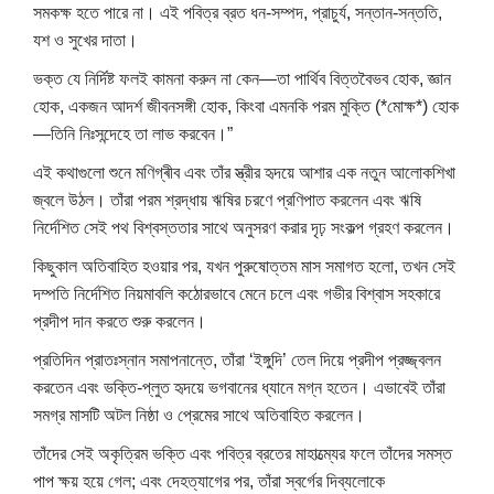
সমকক্ষ হতে পারে না। এই পবিত্র ব্রত ধন-সম্পদ, প্রাচুর্য, সন্তান-সন্ততি,
যশ ও সুখের দাতা।
ভক্ত যে নির্দিষ্ট ফলই কামনা করুন না কেন—তা পার্থিব বিত্তবৈভব হোক, জ্ঞান
হোক, একজন আদর্শ জীবনসঙ্গী হোক, কিংবা এমনকি পরম মুক্তি (*মোক্ষ*) হোক
—তিনি নিঃসন্দেহে তা লাভ করবেন।”
এই কথাগুলো শুনে মণিগ্ৰীব এবং তাঁর স্ত্রীর হৃদয়ে আশার এক নতুন আলোকশিখা
জ্বলে উঠল। তাঁরা পরম শ্রদ্ধায় ঋষির চরণে প্রণিপাত করলেন এবং ঋষি
নির্দেশিত সেই পথ বিশ্বস্ততার সাথে অনুসরণ করার দৃঢ় সংকল্প গ্রহণ করলেন।
কিছুকাল অতিবাহিত হওয়ার পর, যখন পুরুষোত্তম মাস সমাগত হলো, তখন সেই
দম্পতি নির্দেশিত নিয়মাবলি কঠোরভাবে মেনে চলে এবং গভীর বিশ্বাস সহকারে
প্রদীপ দান করতে শুরু করলেন।
প্রতিদিন প্রাতঃস্নান সমাপনান্তে, তাঁরা ‘ইঙ্গুদি’ তেল দিয়ে প্রদীপ প্রজ্জ্বলন
করতেন এবং ভক্তি-প্লুত হৃদয়ে ভগবানের ধ্যানে মগ্ন হতেন। এভাবেই তাঁরা
সমগ্র মাসটি অটল নিষ্ঠা ও প্রেমের সাথে অতিবাহিত করলেন।
তাঁদের সেই অকৃত্রিম ভক্তি এবং পবিত্র ব্রতের মাহাত্ম্যের ফলে তাঁদের সমস্ত
পাপ ক্ষয় হয়ে গেল; এবং দেহত্যাগের পর, তাঁরা স্বর্গের দিব্যলোকে