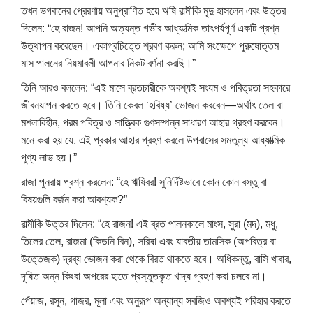
তখন ভগবানের প্রেরণায় অনুপ্রাণিত হয়ে ঋষি বাল্মীকি মৃদু হাসলেন এবং উত্তর
দিলেন: “হে রাজন! আপনি অত্যন্ত গভীর আধ্যাত্মিক তাৎপর্যপূর্ণ একটি প্রশ্ন
উত্থাপন করেছেন। একাগ্রচিত্তে শ্রবণ করুন; আমি সংক্ষেপে পুরুষোত্তম
মাস পালনের নিয়মাবলী আপনার নিকট বর্ণনা করছি।”
তিনি আরও বললেন: “এই মাসে ব্রতচারীকে অবশ্যই সংযম ও পবিত্রতা সহকারে
জীবনযাপন করতে হবে। তিনি কেবল ‘হবিষ্য’ ভোজন করবেন—অর্থাৎ তেল বা
মশলাবিহীন, পরম পবিত্র ও সাত্ত্বিক গুণসম্পন্ন সাধারণ আহার গ্রহণ করবেন।
মনে করা হয় যে, এই প্রকার আহার গ্রহণ করলে উপবাসের সমতুল্য আধ্যাত্মিক
পুণ্য লাভ হয়।”
রাজা পুনরায় প্রশ্ন করলেন: “হে ঋষিবর! সুনির্দিষ্টভাবে কোন কোন বস্তু বা
বিষয়গুলি বর্জন করা আবশ্যক?”
বাল্মীকি উত্তর দিলেন: “হে রাজন! এই ব্রত পালনকালে মাংস, সুরা (মদ), মধু,
তিলের তেল, রাজমা (কিডনি বিন), সরিষা এবং যাবতীয় তামসিক (অপবিত্র বা
উত্তেজক) দ্রব্য ভোজন করা থেকে বিরত থাকতে হবে। অধিকন্তু, বাসি খাবার,
দূষিত অন্ন কিংবা অপরের হাতে প্রস্তুতকৃত খাদ্য গ্রহণ করা চলবে না।
পেঁয়াজ, রসুন, গাজর, মূলা এবং অনুরূপ অন্যান্য সবজিও অবশ্যই পরিহার করতে