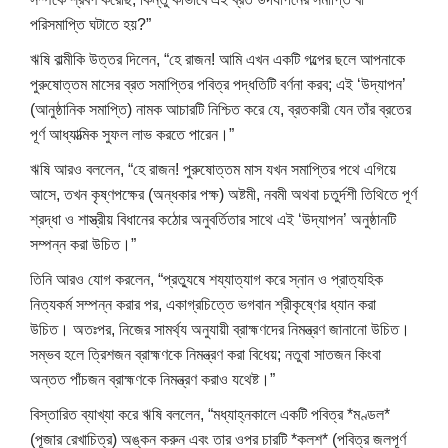
পরিসমাপ্তি ঘটাতে হয়?”
ঋষি বাল্মীকি উত্তর দিলেন, “হে রাজন! আমি এখন একটি গল্পের ছলে আপনাকে
পুরুষোত্তম মাসের ব্রত সমাপ্তির পবিত্র পদ্ধতিটি বর্ণনা করব; এই ‘উদ্যাপন’ ​​
(আনুষ্ঠানিক সমাপ্তি) নামক আচারটি নিশ্চিত করে যে, ব্রতকারী যেন তাঁর ব্রতের
পূর্ণ আধ্যাত্মিক সুফল লাভ করতে পারেন।”
ঋষি আরও বললেন, “হে রাজন! পুরুষোত্তম মাস যখন সমাপ্তির পথে এগিয়ে
আসে, তখন কৃষ্ণপক্ষের (অন্ধকার পক্ষ) অষ্টমী, নবমী অথবা চতুর্দশী তিথিতে পূর্ণ
শ্রদ্ধা ও শাস্ত্রীয় বিধানের কঠোর অনুবর্তিতার সাথে এই ‘উদ্যাপন’ ​​অনুষ্ঠানটি
সম্পন্ন করা উচিত।”
তিনি আরও যোগ করলেন, “প্রত্যুষে শয্যাত্যাগ করে স্নান ও প্রাত্যহিক
নিত্যকর্ম সম্পন্ন করার পর, একাগ্রচিত্তে ভগবান শ্রীকৃষ্ণের ধ্যান করা
উচিত। অতঃপর, নিজের সামর্থ্য অনুযায়ী ব্রাহ্মণদের নিমন্ত্রণ জানানো উচিত।
সম্ভব হলে ত্রিশজন ব্রাহ্মণকে নিমন্ত্রণ করা বিধেয়; নতুবা সাতজন কিংবা
অন্তত পাঁচজন ব্রাহ্মণকে নিমন্ত্রণ করাও যথেষ্ট।”
বিস্তারিত ব্যাখ্যা করে ঋষি বললেন, “মধ্যাহ্নকালে একটি পবিত্র *মণ্ডল*
(পূজার রেখাচিত্র) অঙ্কন করুন এবং তার ওপর চারটি *কলশ* (পবিত্র জলপূর্ণ