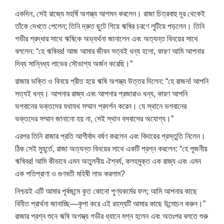
একদিন, সেই রাজ্যে মহর্ষি অগস্ত্য আগমন করলেন। রাজা চিত্রবাহু দূর থেকেই
তাঁকে দেখতে পেলেন; তিনি দ্রুত ছুটে গিয়ে ঋষির চরণে লুটিয়ে পড়লেন। তিনি
গভীর শ্রদ্ধার সাথে ঋষিকে অভ্যর্থনা জানালেন এবং অত্যন্ত বিনয়ের সাথে
বললেন: “হে ঋষিবর! আজ আমার জীবন সত্যই ধন্য হলো, কারণ আমি আপনার
দিব্য সান্নিধ্য লাভের সৌভাগ্য অর্জন করেছি।”
রাজার ভক্তি ও বিনয়ে প্রীত হয়ে ঋষি অগস্ত্য উত্তর দিলেন: “হে রাজন! আপনি
সত্যই ধন্য। আপনার রাজ্য এবং আপনার প্রজারাও ধন্য, কারণ আপনি
ভগবানের ভক্তদের যথাযথ সম্মান প্রদর্শন করেন। যে স্থানে ভগবানের
ভক্তদের সম্মান জানানো হয় না, সেই স্থান বসবাসের অযোগ্য।”
এরপর তিনি রাজার প্রতি আশীর্বাদ বর্ষণ করলেন এবং বিদায়ের প্রস্তুতি নিলেন।
ঠিক সেই মুহূর্তে, রাজা অত্যন্ত বিনয়ের সাথে একটি প্রশ্ন করলেন: “হে পূজনীয়
ঋষিবর! আমি কীভাবে এমন অতুলনীয় ঐশ্বর্য, কলহমুক্ত এক রাজ্য এবং এমন
এক পতিপ্রাণা ও গুণবতী মহিষী লাভ করলাম?
নিশ্চয়ই এটি আমার পূর্বজন্মে কৃত কোনো পুণ্যকর্মের ফল; আমি আপনার কাছে
বিনীত প্রার্থনা জানাচ্ছি—কৃপা করে এই রহস্যটি আমার কাছে উন্মোচন করুন।”
রাজার প্রশ্ন শুনে ঋষি অগস্ত্য গভীর ধ্যানে মগ্ন হলেন এবং অতঃপর বলতে শুরু