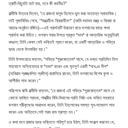
ত্রুটি-বিচ্যুতি ঘটে যায়, তবে কী করণীয়?”
বাল্মীকি উত্তর দিলেন, “হে রাজন! মানুষ হিসেবে ভুল করা অত্যন্ত স্বাভাবিক।
তাই পূজাবিধির শেষে, ‘*মন্ত্রহীনং ক্রিয়াহীনং*’ (আমি যথাযথ মন্ত্র ও ক্রিয়া বা
আচার-অনুষ্ঠান বর্জিত)—এই প্রার্থনাটি উচ্চারণ করে ভগবানের কাছে ক্ষমা
প্রার্থনা করা উচিত। ভগবান সবার উপরে প্রকৃত *ভাব* বা আন্তরিক অনুভূতিরই
কাঙাল; তিনি কেবল সেই ভক্তিই গ্রহণ করেন, যা একটি আন্তরিক ও পবিত্র
হৃদয় থেকে উৎসারিত হয়।”
তিনি উপসংহারে বললেন, “পবিত্র *পুরুষোত্তম* মাসে, যে ভক্ত প্রতিদিন তিল
সহযোগে অগ্নিহোত্র বা *হবন* করেন এবং ঘৃতপূর্ণ একটি *অখণ্ড দীপ*
(অবিরাম প্রজ্জ্বলিত প্রদীপ) জ্বালিয়ে রাখেন, তিনি ভগবানের বিশেষ কৃপা ও
আশীর্বাদ লাভ করেন।”
পরিশেষে ঋষি বাল্মীকি বললেন, “হে রাজন! এই পবিত্র *পুরুষোত্তম* মাসে যে
কোনো ব্যক্তি শ্রদ্ধা, শাস্ত্রীয় বিধি-বিধানের প্রতি নিষ্ঠা এবং ভক্তি সহকারে
ভগবান শ্রীকৃষ্ণের আরাধনা করেন, তিনি ইহলোকের সমস্ত সুখ-সম্ভোগ লাভ
করেন এবং অন্তিমে সেই পরম ধাম প্রাপ্ত হন।”
এ কথা শুনে রাজার হৃদয় ভক্তিতে পরিপূর্ণ হয়ে উঠল; তিনি সংকল্প করলেন যে,