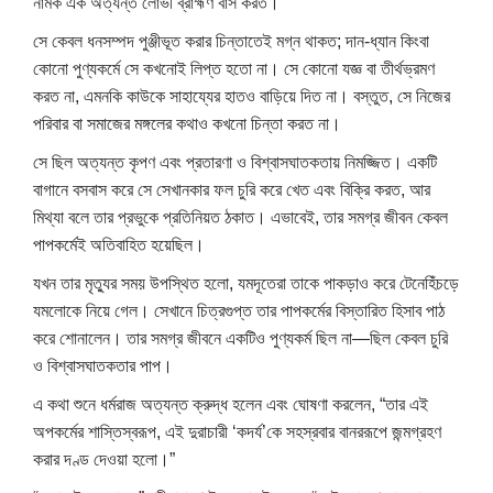
নামক এক অত্যন্ত লোভী ব্রাহ্মণ বাস করত।”
সে কেবল ধনসম্পদ পুঞ্জীভূত করার চিন্তাতেই মগ্ন থাকত; দান-ধ্যান কিংবা
কোনো পুণ্যকর্মে সে কখনোই লিপ্ত হতো না। সে কোনো যজ্ঞ বা তীর্থভ্রমণ
করত না, এমনকি কাউকে সাহায্যের হাতও বাড়িয়ে দিত না। বস্তুত, সে নিজের
পরিবার বা সমাজের মঙ্গলের কথাও কখনো চিন্তা করত না।
সে ছিল অত্যন্ত কৃপণ এবং প্রতারণা ও বিশ্বাসঘাতকতায় নিমজ্জিত। একটি
বাগানে বসবাস করে সে সেখানকার ফল চুরি করে খেত এবং বিক্রি করত, আর
মিথ্যা বলে তার প্রভুকে প্রতিনিয়ত ঠকাত। এভাবেই, তার সমগ্র জীবন কেবল
পাপকর্মেই অতিবাহিত হয়েছিল।
যখন তার মৃত্যুর সময় উপস্থিত হলো, যমদূতেরা তাকে পাকড়াও করে টেনেহিঁচড়ে
যমলোকে নিয়ে গেল। সেখানে চিত্রগুপ্ত তার পাপকর্মের বিস্তারিত হিসাব পাঠ
করে শোনালেন। তার সমগ্র জীবনে একটিও পুণ্যকর্ম ছিল না—ছিল কেবল চুরি
ও বিশ্বাসঘাতকতার পাপ।
এ কথা শুনে ধর্মরাজ অত্যন্ত ক্রুদ্ধ হলেন এবং ঘোষণা করলেন, “তার এই
অপকর্মের শাস্তিস্বরূপ, এই দুরাচারী ‘কদর্য’কে সহস্রবার বানররূপে জন্মগ্রহণ
করার দণ্ড দেওয়া হলো।”