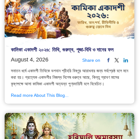
কামিকা একাদশী ২০২৬: তিথি, গুরুত্ব, পূজা-বিধি ও দানের ফল
August 4, 2026
Share on
সনাতন ধর্মে একাদশী তিথিকে ভগবান শ্রীহরি বিষ্ণুর আরাধনার জন্য সর্বশ্রেষ্ঠ বলে মনে
করা হয়। প্রত্যেক একাদশীর নিজস্ব বিশেষ গুরুত্ব আছে, কিন্তু শ্রাবণ মাসের
কৃষ্ণপক্ষে আসা কামিকা একাদশী অত্যন্ত পুণ্যদায়িনী বলে বিবেচিত।
Read more About This Blog...