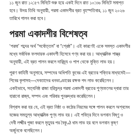
১১ জুন রাত ১২:৫৭ মিনিটে শুরু হয়ে একই দিনে রাত ১০:৩৬ মিনিটে সমাপ্ত
হবে। উদয় তিথি অনুযায়ী, পরমা একাদশীর ব্রত বৃহস্পতিবার, ১১ জুন ২০২৬
তারিখে পালন করা হবে।
পরমা একাদশীর বিশেষত্ব
‘পরমা’ শব্দের অর্থ “সর্বোত্তম” বা “শ্রেষ্ঠ”। এই কারণেই একে সমস্ত একাদশীর
মধ্যে সর্বাধিক ফলদায়ক একাদশী হিসেবে গণ্য করা হয়। আধ্যাত্মিক শাস্ত্র
অনুযায়ী, এই ব্রত পালন করলে দারিদ্র্য ও পাপ থেকে মুক্তি লাভ হয়।
পুরাণ কাহিনী অনুসারে, সম্পদের অধিপতি কুবের এই ব্রতের শক্তির মাধ্যমেই—
শিবের কৃপাসহ—দেবতাদের ধনভাণ্ডারের রক্ষক পদ লাভ করেছিলেন।
একইভাবে, সত্যনিষ্ঠ রাজা হরিশ্চন্দ্র পরমা একাদশী ব্রতের পুণ্যফলের দ্বারা তার
হারানো রাজ্য, সম্পদ এবং পরিবার পুনরুদ্ধার করেছিলেন।
বিশ্বাস করা হয় যে, এই ব্রত নিষ্ঠা ও কঠোর নিয়মের সঙ্গে পালন করলে অশ্বমেধ
যজ্ঞের সমতুল্য আধ্যাত্মিক পুণ্য লাভ হয়। এই পবিত্র দিনে ভগবান বিষ্ণু ও
দেবী লক্ষ্মীর পূজা করলে মৃত্যুর পর বৈকুণ্ঠ ধাম লাভ হয় বলে ভগবান কৃষ্ণ
অর্জুনকে বলেছিলেন।