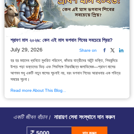
শ্রাবণ মাস ২০২৬: কেন এই মাস ভগবান শিবের সবচেয়ে প্রিয়?
July 29, 2026
Share on
হর হর মহাদেব ধ্বনিতে মুখরিত পরিবেশ, কাঁভার যাত্রীদের অটুট ভক্তি, শিবমন্দিরে
উপচে পড়া ভক্তদের ভিড় এবং শিবলিঙ্গে নিরবচ্ছিন্ন জলাভিষেক—শ্রাবণ মাসের
আগমন শুধু একটি নতুন মাসের সূচনাই নয়, বরং ভগবান শিবের আরাধনার এক পবিত্র
সময়ের সূচনা।
Read more About This Blog...
একটি জীবন বাঁচান।
নারায়ণ সেবা সংস্থানে দান করুন
দান করুন