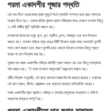
পরমা একাদশীর পূজার পদ্ধতি
এই শুভ দিনে ভোরবেলায় ব্রহ্ম মুহূর্তে উঠে স্নানাদি সম্পন্ন করে ব্রত পালনের
সংকল্প নিতে হয়। এরপর বাড়ির পূজার স্থান পরিষ্কার করে সেখানে ভগবান বিষ্ণু
ও দেবী লক্ষ্মীর মূর্তি প্রতিষ্ঠা করতে হয়।
ভগবানের উদ্দেশ্যে হলুদ ফুল, ধূপ, প্রদীপ, চন্দন, পঞ্চামৃত এবং ফল নিবেদন
করতে হয়। ভগবান হরিকে হলুদ রঙের মিষ্টি নিবেদন করার সময় অবশ্যই তুলসী
পাতা যোগ করতে হবে; কারণ তুলসী ছাড়া কোনো নিবেদন ভগবান বিষ্ণু গ্রহণ
করেন না বলে বিশ্বাস করা হয়।
পূজার পর পরমা একাদশীর পবিত্র কাহিনী শ্রবণ করতে হয় এবং বিষ্ণু সহস্রনাম
পাঠ করতে হয়। “ওঁ নমো ভগবতে বাসুদেবায়” মন্ত্র জপ করতে হয়।
ধর্মীয় বিশ্বাস অনুযায়ী, এই রাতে জাগরণ করার বিশেষ গুরুত্ব রয়েছে। ভক্তরা
এই রাত ভজন, কীর্তন, মন্ত্রজপ এবং ধ্যানের মাধ্যমে অতিবাহিত করেন।
পরমা একাদশীর ব্রত ব্রাহ্মণ, দরিদ্র ও অসহায় মানুষদের অন্নদান ও দক্ষিণা
প্রদানের মাধ্যমে সম্পূর্ণ হয়।