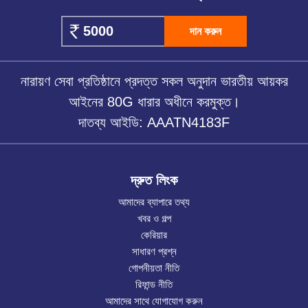
দান করুন
নারায়ণ সেবা প্রতিষ্ঠানে প্রদত্ত সকল অনুদান ভারতীয় আয়কর
আইনের 80G ধারার অধীনে করমুক্ত।
দাতব্য আইডি: AAATN4183F
দ্রুত লিংক
আমাদের ব্যাপারে তথ্য
খবর ও গল্প
কেরিয়ার
সাধারণ প্রশ্ন
গোপনীয়তা নীতি
রিফান্ড নীতি
আমাদের সাথে যোগাযোগ করুন