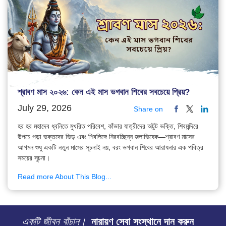
শ্রাবণ মাস ২০২৬: কেন এই মাস ভগবান শিবের সবচেয়ে প্রিয়?
July 29, 2026
Share on
হর হর মহাদেব ধ্বনিতে মুখরিত পরিবেশ, কাঁভার যাত্রীদের অটুট ভক্তি, শিবমন্দিরে
উপচে পড়া ভক্তদের ভিড় এবং শিবলিঙ্গে নিরবচ্ছিন্ন জলাভিষেক—শ্রাবণ মাসের
আগমন শুধু একটি নতুন মাসের সূচনাই নয়, বরং ভগবান শিবের আরাধনার এক পবিত্র
সময়ের সূচনা।
Read more About This Blog...
একটি জীবন বাঁচান।
নারায়ণ সেবা সংস্থানে দান করুন