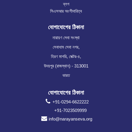
ব্লগ
সিএসআর অংশীদারিত্ব
যোগাযোগের ঠিকানা
নারায়ণ সেবা সংস্থা
সেবাধাম সেবা নগর,
হিরণ মাগরি, সেক্টর-৪,
উদয়পুর (রাজস্থান) - 313001
ভারত
যোগাযোগের ঠিকানা
+91-0294-6622222
+91-7023509999
info@narayanseva.org