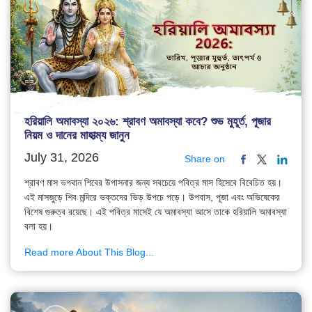
হরিয়ালি অমাবস্যা ২০২৬: শ্রাবণ অমাবস্যা কবে? শুভ মুহূর্ত, পূজার
নিয়ম ও দানের মাহাত্ম্য জানুন
July 31, 2026
Share on
শ্রাবণ মাস ভগবান শিবের উপাসনার জন্য সবচেয়ে পবিত্র মাস হিসেবে বিবেচিত হয়।
এই মাসজুড়ে শিব মন্দিরে ভক্তদের ভিড় উপচে পড়ে। উপবাস, পূজা এবং অভিষেকের
বিশেষ গুরুত্ব রয়েছে। এই পবিত্র মাসেই যে অমাবস্যা আসে তাকে হরিয়ালি অমাবস্যা
বলা হয়।
Read more About This Blog...