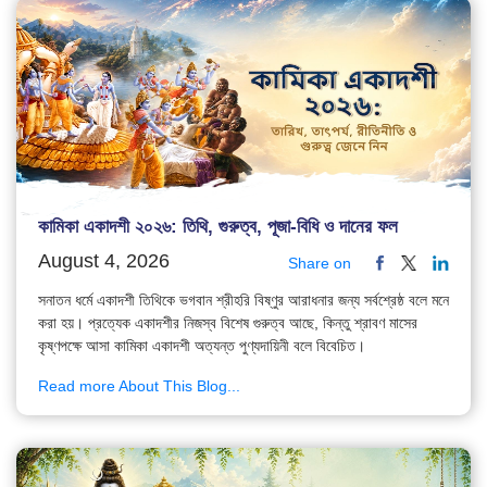
কামিকা একাদশী ২০২৬: তিথি, গুরুত্ব, পূজা-বিধি ও দানের ফল
August 4, 2026
Share on
সনাতন ধর্মে একাদশী তিথিকে ভগবান শ্রীহরি বিষ্ণুর আরাধনার জন্য সর্বশ্রেষ্ঠ বলে মনে
করা হয়। প্রত্যেক একাদশীর নিজস্ব বিশেষ গুরুত্ব আছে, কিন্তু শ্রাবণ মাসের
কৃষ্ণপক্ষে আসা কামিকা একাদশী অত্যন্ত পুণ্যদায়িনী বলে বিবেচিত।
Read more About This Blog...