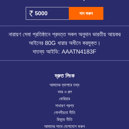
দান করুন
নারায়ণ সেবা প্রতিষ্ঠানে প্রদত্ত সকল অনুদান ভারতীয় আয়কর
আইনের 80G ধারার অধীনে করমুক্ত।
দাতব্য আইডি: AAATN4183F
দ্রুত লিংক
আমাদের ব্যাপারে তথ্য
খবর ও গল্প
কেরিয়ার
সাধারণ প্রশ্ন
গোপনীয়তা নীতি
রিফান্ড নীতি
আমাদের সাথে যোগাযোগ করুন