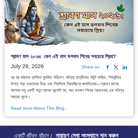
শ্রাবণ মাস ২০২৬: কেন এই মাস ভগবান শিবের সবচেয়ে প্রিয়?
July 29, 2026
Share on
হর হর মহাদেব ধ্বনিতে মুখরিত পরিবেশ, কাঁভার যাত্রীদের অটুট ভক্তি, শিবমন্দিরে
উপচে পড়া ভক্তদের ভিড় এবং শিবলিঙ্গে নিরবচ্ছিন্ন জলাভিষেক—শ্রাবণ মাসের
আগমন শুধু একটি নতুন মাসের সূচনাই নয়, বরং ভগবান শিবের আরাধনার এক পবিত্র
সময়ের সূচনা।
Read more About This Blog...
একটি জীবন বাঁচান।
নারায়ণ সেবা সংস্থানে দান করুন