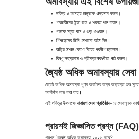
অমাবস্যায় এই বিশেষ উপায়গু
দরিদ্র ও অসহায় মানুষকে খাদ্যদান করুন।
পথচারীদের ঠান্ডা জল ও শরবত পান করান।
গরুকে সবুজ ঘাস ও গুড় খাওয়ান।
পিঁপড়েদের চিনি মেশানো আটা দিন।
বাড়ির ঈশান কোণে ঘিয়ের প্রদীপ জ্বালান।
বিষ্ণু সহস্রনাম ও শ্রীমদ্ভগবদ্গীতা পাঠ করুন।
জ্যৈষ্ঠ অধিক অমাবস্যায় সেব
জ্যৈষ্ঠ অধিক অমাবস্যা পুণ্য অর্জনের জন্য অত্যন্ত শুভ সুযোগ
আশীর্বাদ লাভ করা যায়।
এই পবিত্র উপলক্ষে
নারায়ণ সেবা প্রতিষ্ঠান
-এর সেবামূলক কার্
প্রায়শই জিজ্ঞাসিত প্রশ্ন (FAQ)
প্রশ্ন: জ্যৈষ্ঠ অধিক অমাবস্যা ২০২৬ কবে?