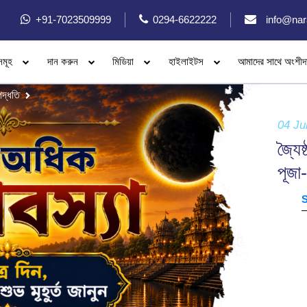
+91-7023509999
0294-6622222
info@nar
সমূহ
দান করুন
মিডিয়া
হাইলাইটস
আমাদের সাথে অংশীদ
পদ্ধতি
04 Ju
জ্যৈ
পূজা