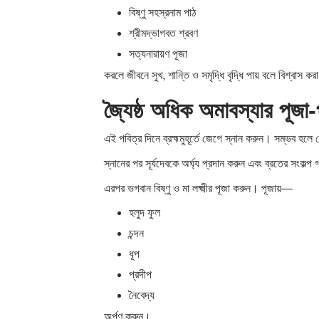
বিষ্ণু সহস্রনাম পাঠ
শ্রীমদ্ভাগবত শ্রবণ
সত্যনারায়ণ পূজা
করলে জীবনে সুখ, শান্তি ও সমৃদ্ধি বৃদ্ধি পায় বলে বিশ্বাস কর
জ্যৈষ্ঠ অধিক অমাবস্যার পূজা-
এই পবিত্র দিনে ব্রহ্মমুহূর্তে জেগে স্নান করুন। সম্ভব হল
স্নানের পর সূর্যদেবকে অর্ঘ্য প্রদান করুন এবং ব্রতের সংকল্
এরপর ভগবান বিষ্ণু ও মা লক্ষ্মীর পূজা করুন। পূজায়—
হলুদ ফুল
চন্দন
ধূপ
প্রদীপ
নৈবেদ্য
অর্পণ করুন।