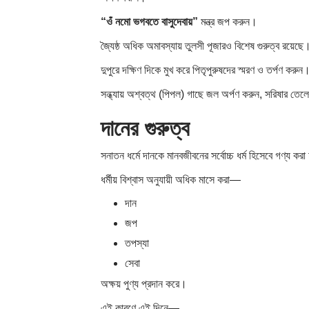
“ওঁ নমো ভগবতে বাসুদেবায়”
মন্ত্র জপ করুন।
জ্যৈষ্ঠ অধিক অমাবস্যায় তুলসী পূজারও বিশেষ গুরুত্ব রয়েছে
দুপুরে দক্ষিণ দিকে মুখ করে পিতৃপুরুষদের স্মরণ ও তর্পণ করুন
সন্ধ্যায় অশ্বত্থ (পিপল) গাছে জল অর্পণ করুন, সরিষার তেলের 
দানের গুরুত্ব
সনাতন ধর্মে দানকে মানবজীবনের সর্বোচ্চ ধর্ম হিসেবে গণ্য কর
ধর্মীয় বিশ্বাস অনুযায়ী অধিক মাসে করা—
দান
জপ
তপস্যা
সেবা
অক্ষয় পুণ্য প্রদান করে।
এই কারণে এই দিনে—