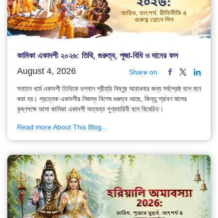
কামিকা একাদশী ২০২৬: তিথি, গুরুত্ব, পূজা-বিধি ও দানের ফল
August 4, 2026
Share on
সনাতন ধর্মে একাদশী তিথিকে ভগবান শ্রীহরি বিষ্ণুর আরাধনার জন্য সর্বশ্রেষ্ঠ বলে মনে
করা হয়। প্রত্যেক একাদশীর নিজস্ব বিশেষ গুরুত্ব আছে, কিন্তু শ্রাবণ মাসের
কৃষ্ণপক্ষে আসা কামিকা একাদশী অত্যন্ত পুণ্যদায়িনী বলে বিবেচিত।
Read more About This Blog...