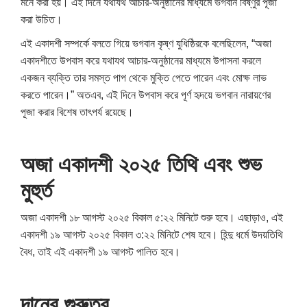
মনে করা হয়। এই দিনে যথাযথ আচার-অনুষ্ঠানের মাধ্যমে ভগবান বিষ্ণুর পূজা
করা উচিত।
এই একাদশী সম্পর্কে বলতে গিয়ে ভগবান কৃষ্ণ যুধিষ্ঠিরকে বলেছিলেন, “অজা
একাদশীতে উপবাস করে যথাযথ আচার-অনুষ্ঠানের মাধ্যমে উপাসনা করলে
একজন ব্যক্তি তার সমস্ত পাপ থেকে মুক্তি পেতে পারেন এবং মোক্ষ লাভ
করতে পারেন।” অতএব, এই দিনে উপবাস করে পূর্ণ হৃদয়ে ভগবান নারায়ণের
পূজা করার বিশেষ তাৎপর্য রয়েছে।
অজা একাদশী ২০২৫ তিথি এবং শুভ
মুহুর্ত
অজা একাদশী ১৮ আগস্ট ২০২৫ বিকাল ৫:২২ মিনিটে শুরু হবে। এছাড়াও, এই
একাদশী ১৯ আগস্ট ২০২৫ বিকাল ৩:২২ মিনিটে শেষ হবে। হিন্দু ধর্মে উদয়তিথি
বৈধ, তাই এই একাদশী ১৯ আগস্ট পালিত হবে।
দানের গুরুত্ব