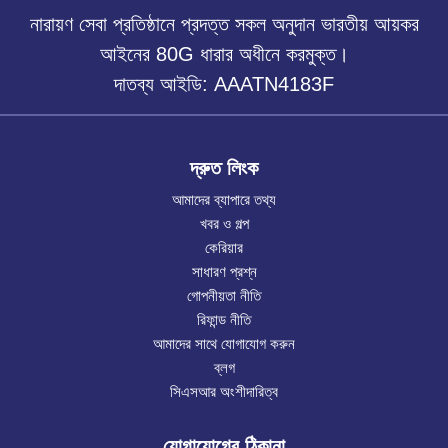
নারায়ণ সেবা প্রতিষ্ঠানে প্রদত্ত সকল অনুদান ভারতীয় আয়কর
আইনের 80G ধারার অধীনে করমুক্ত।
দাতব্য আইডি: AAATN4183F
দ্রুত লিংক
আমাদের ব্যাপারে তথ্য
খবর ও গল্প
কেরিয়ার
সাধারণ প্রশ্ন
গোপনীয়তা নীতি
রিফান্ড নীতি
আমাদের সাথে যোগাযোগ করুন
ব্লগ
সিএসআর অংশীদারিত্ব
যোগাযোগের ঠিকানা