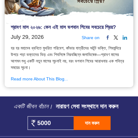
শ্রাবণ মাস ২০২৬: কেন এই মাস ভগবান শিবের সবচেয়ে প্রিয়?
July 29, 2026
Share on
হর হর মহাদেব ধ্বনিতে মুখরিত পরিবেশ, কাঁভার যাত্রীদের অটুট ভক্তি, শিবমন্দিরে
উপচে পড়া ভক্তদের ভিড় এবং শিবলিঙ্গে নিরবচ্ছিন্ন জলাভিষেক—শ্রাবণ মাসের
আগমন শুধু একটি নতুন মাসের সূচনাই নয়, বরং ভগবান শিবের আরাধনার এক পবিত্র
সময়ের সূচনা।
Read more About This Blog...
একটি জীবন বাঁচান।
নারায়ণ সেবা সংস্থানে দান করুন
দান করুন