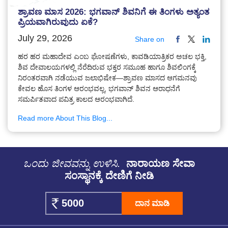
ಶ್ರಾವಣ ಮಾಸ 2026: ಭಗವಾನ್ ಶಿವನಿಗೆ ಈ ತಿಂಗಳು ಅತ್ಯಂತ
ಪ್ರಿಯವಾಗಿರುವುದು ಏಕೆ?
July 29, 2026
Share on
ಹರ ಹರ ಮಹಾದೇವ ಎಂಬ ಘೋಷಣೆಗಳು, ಕಾವಡಿಯಾತ್ರಿಕರ ಅಚಲ ಭಕ್ತಿ,
ಶಿವ ದೇವಾಲಯಗಳಲ್ಲಿ ನೆರೆದಿರುವ ಭಕ್ತರ ಸಮೂಹ ಹಾಗೂ ಶಿವಲಿಂಗಕ್ಕೆ
ನಿರಂತರವಾಗಿ ನಡೆಯುವ ಜಲಾಭಿಷೇಕ—ಶ್ರಾವಣ ಮಾಸದ ಆಗಮನವು
ಕೇವಲ ಹೊಸ ತಿಂಗಳ ಆರಂಭವಲ್ಲ, ಭಗವಾನ್ ಶಿವನ ಆರಾಧನೆಗೆ
ಸಮರ್ಪಿತವಾದ ಪವಿತ್ರ ಕಾಲದ ಆರಂಭವಾಗಿದೆ.
Read more About This Blog...
ಒಂದು ಜೀವವನ್ನು ಉಳಿಸಿ.
ನಾರಾಯಣ ಸೇವಾ
ಸಂಸ್ಥಾನಕ್ಕೆ ದೇಣಿಗೆ ನೀಡಿ
ದಾನ ಮಾಡಿ