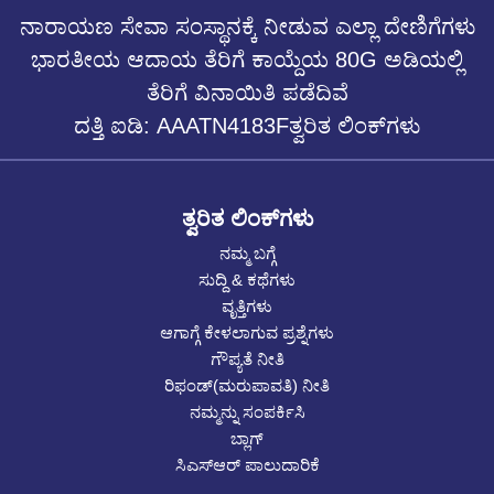
ನಾರಾಯಣ ಸೇವಾ ಸಂಸ್ಥಾನಕ್ಕೆ ನೀಡುವ ಎಲ್ಲಾ ದೇಣಿಗೆಗಳು
ಭಾರತೀಯ ಆದಾಯ ತೆರಿಗೆ ಕಾಯ್ದೆಯ 80G ಅಡಿಯಲ್ಲಿ
ತೆರಿಗೆ ವಿನಾಯಿತಿ ಪಡೆದಿವೆ
ದತ್ತಿ ಐಡಿ: AAATN4183Fತ್ವರಿತ ಲಿಂಕ್‌ಗಳು
ತ್ವರಿತ ಲಿಂಕ್‌ಗಳು
ನಮ್ಮ ಬಗ್ಗೆ
ಸುದ್ದಿ & ಕಥೆಗಳು
ವೃತ್ತಿಗಳು
ಆಗಾಗ್ಗೆ ಕೇಳಲಾಗುವ ಪ್ರಶ್ನೆಗಳು
ಗೌಪ್ಯತೆ ನೀತಿ
ರಿಫಂಡ್(ಮರುಪಾವತಿ) ನೀತಿ
ನಮ್ಮನ್ನು ಸಂಪರ್ಕಿಸಿ
ಬ್ಲಾಗ್
ಸಿಎಸ್ಆರ್ ಪಾಲುದಾರಿಕೆ