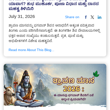
ಯಾವಾಗ? ಶುಭ ಮುಹೂರ್ತ, ಪೂಜಾ ವಿಧಾನ ಮತ್ತು ದಾನದ
ಮಹತ್ವ ತಿಳಿಯಿರಿ
July 31, 2026
Share on
ಶ್ರಾವಣ ಮಾಸವನ್ನು ಭಗವಾನ್ ಶಿವನ ಆರಾಧನೆಗೆ ಅತ್ಯಂತ ಪವಿತ್ರವಾದ
ತಿಂಗಳು ಎಂದು ಪರಿಗಣಿಸಲಾಗುತ್ತದೆ. ಈ ತಿಂಗಳಿಡೀ ಶಿವ ದೇವಾಲಯಗಳಲ್ಲಿ
ಭಕ್ತರ ಅಪಾರ ಸಂಖ್ಯೆಯು ಕಂಡುಬರುತ್ತದೆ. ವ್ರತ, ಪೂಜೆ ಮತ್ತು
ಅಭಿಷೇಕಗಳಿಗೆ ವಿಶೇಷ ಮಹತ್ವವಿದೆ.
Read more About This Blog...