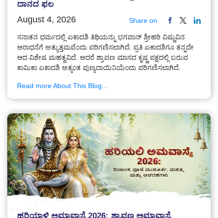
ದಾನದ ಫಲ
August 4, 2026
Share on
ಸನಾತನ ಧರ್ಮದಲ್ಲಿ ಏಕಾದಶಿ ತಿಥಿಯನ್ನು ಭಗವಾನ್ ಶ್ರೀಹರಿ ವಿಷ್ಣುವಿನ
ಆರಾಧನೆಗೆ ಅತ್ಯುತ್ತಮವೆಂದು ಪರಿಗಣಿಸಲಾಗಿದೆ. ಪ್ರತಿ ಏಕಾದಶಿಗೂ ತನ್ನದೇ
ಆದ ವಿಶೇಷ ಮಹತ್ವವಿದೆ. ಆದರೆ ಶ್ರಾವಣ ಮಾಸದ ಕೃಷ್ಣ ಪಕ್ಷದಲ್ಲಿ ಬರುವ
ಕಾಮಿಕಾ ಏಕಾದಶಿ ಅತ್ಯಂತ ಪುಣ್ಯದಾಯಿನಿಯೆಂದು ಪರಿಗಣಿಸಲಾಗಿದೆ.
Read more About This Blog...
ಹರಿಯಾಳಿ ಅಮಾವಾಸ್ಯೆ 2026: ಶ್ರಾವಣ ಅಮಾವಾಸ್ಯೆ