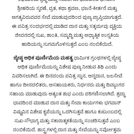
ಶ್ರೀಹರಿಯ ಸ್ಮರಣೆ, ವ್ರತ, ಕಥಾ ಶ್ರವಣ, ಭಜನೆ-ಕೀರ್ತನೆ ಮತ್ತು
ಅಗತ್ಯವಿರುವವರ ಸೇವೆ ಮಾಡುವುದರಿಂದ ಪುಣ್ಯ ಪ್ರಾಪ್ತಿಯಾಗುತ್ತದೆ.
ಈ ಪವಿತ್ರ ಸಂದರ್ಭದಲ್ಲಿ ಮಾಡಿದ ದಾನ ಮತ್ತು ಸತ್ಕರ್ಮವು ವ್ಯಕ್ತಿಯ
ಜೀವನದಲ್ಲಿ ಸುಖ, ಶಾಂತಿ, ಸಮೃದ್ಧಿ ಮತ್ತು ಆಧ್ಯಾತ್ಮಿಕ ಉನ್ನತಿಯ
ಹಾದಿಯನ್ನು ಸುಗಮಗೊಳಿಸುತ್ತದೆ ಎಂಬ ನಂಬಿಕೆಯಿದೆ.
ಜ್ಯೇಷ್ಠ ಅಧಿಕ ಪೂರ್ಣಿಮೆಯ ಮಹತ್ವ
ಧಾರ್ಮಿಕ ಗ್ರಂಥಗಳಲ್ಲಿ ಜ್ಯೇಷ್ಠ
ಅಧಿಕ ಪೂರ್ಣಿಮೆಯನ್ನು ವಿಶೇಷ ಪುಣ್ಯ ನೀಡುವ ತಿಥಿ ಎಂದು
ವಿವರಿಸಲಾಗಿದೆ. ಈ ದಿನದಂದು ಪವಿತ್ರ ಸ್ನಾನ, ಅನ್ನದಾನ, ಜಲಸೇವೆ
ಹಾಗೂ ದೀನದಲಿತರು, ಅಸಹಾಯಕರು, ನಿರ್ಧನರು ಮತ್ತು ದಿವ್ಯಾಂಗರ
ಸಹಾಯ ಮಾಡುವುದು ಅತ್ಯಂತ ಶುಭ ಎಂದು ಪರಿಗಣಿಸಲಾಗಿದೆ. ಶ್ರದ್ಧಾ
ಭಾವದಿಂದ ಮಾಡುವ ದಾನ ಮತ್ತು ಸೇವಾ ಕಾರ್ಯಗಳು ಭಗವಾನ್
ವಿಷ್ಣುವಿನ ವಿಶೇಷ ಕೃಪೆಯನ್ನು ಒದಗಿಸುತ್ತವೆ ಹಾಗೂ ಕುಟುಂಬದಲ್ಲಿ
ಸುಖ-ಸೌಭಾಗ್ಯ ಮತ್ತು ಸಕಾರಾತ್ಮಕತೆಯನ್ನು ಸಂಚರಿಸುತ್ತವೆ ಎಂಬ
ನಂಬಿಕೆಯಿದೆ.
ಶಾಸ್ತ್ರಗಳಲ್ಲಿ ದಾನ ಮತ್ತು ಸೇವೆಯನ್ನು ಸರ್ವೋತ್ತಮ