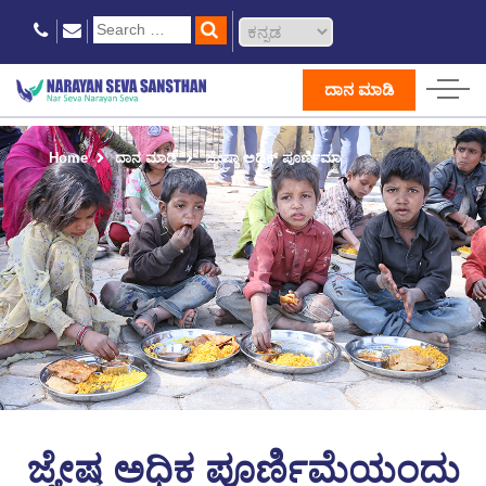
ದಾನ ಮಾಡಿ
Home
ದಾನ ಮಾಡಿ
ಜ್ಯೇಷ್ಠಾ ಅಧಿಕ್ ಪೂರ್ಣಿಮಾ
ಜ್ಯೇಷ್ಠ ಅಧಿಕ ಪೂರ್ಣಿಮೆಯಂದು