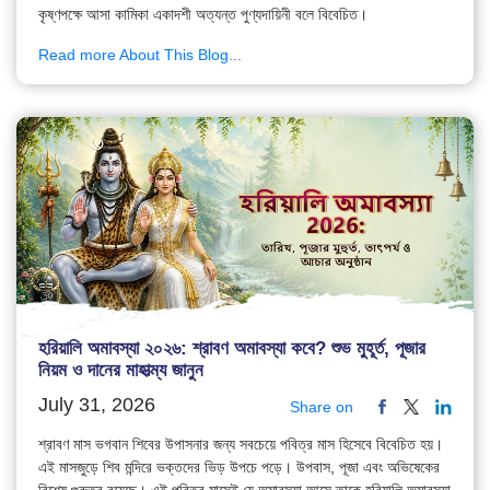
কৃষ্ণপক্ষে আসা কামিকা একাদশী অত্যন্ত পুণ্যদায়িনী বলে বিবেচিত।
Read more About This Blog...
হরিয়ালি অমাবস্যা ২০২৬: শ্রাবণ অমাবস্যা কবে? শুভ মুহূর্ত, পূজার
নিয়ম ও দানের মাহাত্ম্য জানুন
July 31, 2026
Share on
শ্রাবণ মাস ভগবান শিবের উপাসনার জন্য সবচেয়ে পবিত্র মাস হিসেবে বিবেচিত হয়।
এই মাসজুড়ে শিব মন্দিরে ভক্তদের ভিড় উপচে পড়ে। উপবাস, পূজা এবং অভিষেকের
বিশেষ গুরুত্ব রয়েছে। এই পবিত্র মাসেই যে অমাবস্যা আসে তাকে হরিয়ালি অমাবস্যা