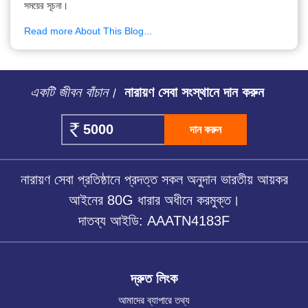
সময়ের সূচনা।
Read more About This Blog...
একটি জীবন বাঁচান।
নারায়ণ সেবা সংস্থানে দান করুন
দান করুন
নারায়ণ সেবা প্রতিষ্ঠানে প্রদত্ত সকল অনুদান ভারতীয় আয়কর
আইনের 80G ধারার অধীনে করমুক্ত।
দাতব্য আইডি: AAATN4183F
দ্রুত লিংক
আমাদের ব্যাপারে তথ্য