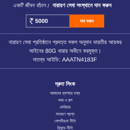
একটি জীবন বাঁচান।
নারায়ণ সেবা সংস্থানে দান করুন
দান করুন
নারায়ণ সেবা প্রতিষ্ঠানে প্রদত্ত সকল অনুদান ভারতীয় আয়কর
আইনের 80G ধারার অধীনে করমুক্ত।
দাতব্য আইডি: AAATN4183F
দ্রুত লিংক
আমাদের ব্যাপারে তথ্য
খবর ও গল্প
কেরিয়ার
সাধারণ প্রশ্ন
গোপনীয়তা নীতি
রিফান্ড নীতি