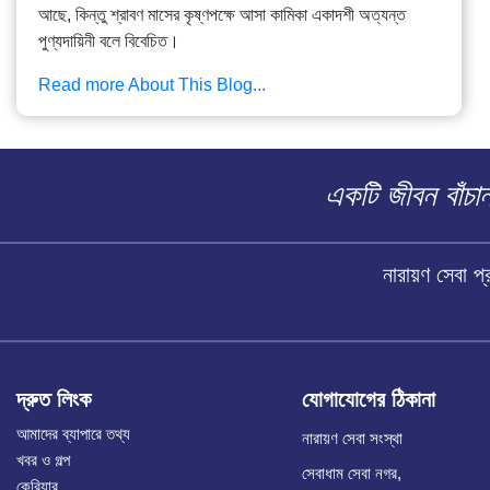
আছে, কিন্তু শ্রাবণ মাসের কৃষ্ণপক্ষে আসা কামিকা একাদশী অত্যন্ত
পুণ্যদায়িনী বলে বিবেচিত।
Read more About This Blog...
একটি জীবন বাঁচ
নারায়ণ সেবা 
দ্রুত লিংক
যোগাযোগের ঠিকানা
আমাদের ব্যাপারে তথ্য
নারায়ণ সেবা সংস্থা
খবর ও গল্প
সেবাধাম সেবা নগর,
কেরিয়ার