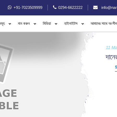
+91-7023509999
0294-6622222
info@nar
সমূহ
দান করুন
মিডিয়া
হাইলাইটস
আমাদের সাথে অংশীদ
11 Ma
দানে