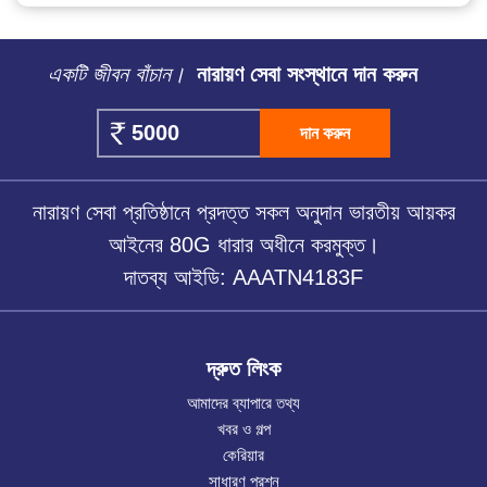
একটি জীবন বাঁচান।
নারায়ণ সেবা সংস্থানে দান করুন
দান করুন
নারায়ণ সেবা প্রতিষ্ঠানে প্রদত্ত সকল অনুদান ভারতীয় আয়কর
আইনের 80G ধারার অধীনে করমুক্ত।
দাতব্য আইডি: AAATN4183F
দ্রুত লিংক
আমাদের ব্যাপারে তথ্য
খবর ও গল্প
কেরিয়ার
সাধারণ প্রশ্ন