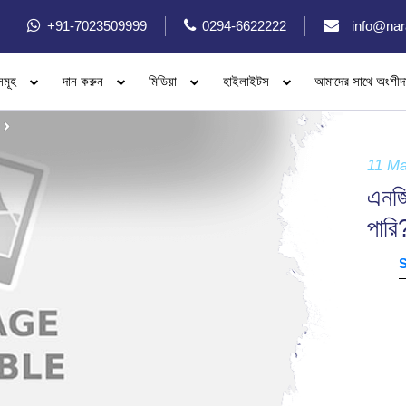
+91-7023509999
0294-6622222
info@nar
সমূহ
দান করুন
মিডিয়া
হাইলাইটস
আমাদের সাথে অংশীদ
11 Ma
এনজি
পারি