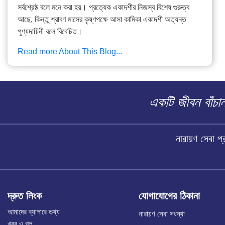
সর্বশ্রেষ্ঠ বলে মনে করা হয়। প্রত্যেক একাদশীর নিজস্ব বিশেষ গুরুত্ব
আছে, কিন্তু শ্রাবণ মাসের কৃষ্ণপক্ষে আসা কামিকা একাদশী অত্যন্ত
পুণ্যদায়িনী বলে বিবেচিত।
Read more About This Blog...
একটি জীবন বাঁচ
নারায়ণ সেবা 
দ্রুত লিংক
যোগাযোগের ঠিকানা
আমাদের ব্যাপারে তথ্য
নারায়ণ সেবা সংস্থা
খবর ও গল্প