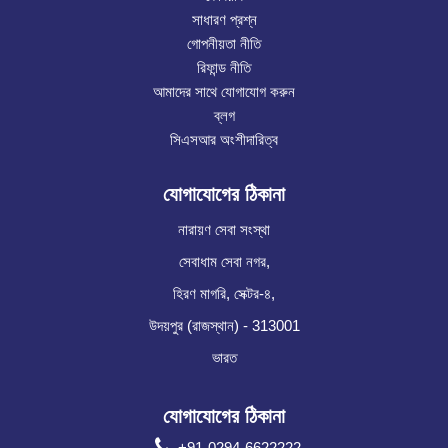
সাধারণ প্রশ্ন
গোপনীয়তা নীতি
রিফান্ড নীতি
আমাদের সাথে যোগাযোগ করুন
ব্লগ
সিএসআর অংশীদারিত্ব
যোগাযোগের ঠিকানা
নারায়ণ সেবা সংস্থা
সেবাধাম সেবা নগর,
হিরণ মাগরি, সেক্টর-৪,
উদয়পুর (রাজস্থান) - 313001
ভারত
যোগাযোগের ঠিকানা
+91-0294-6622222