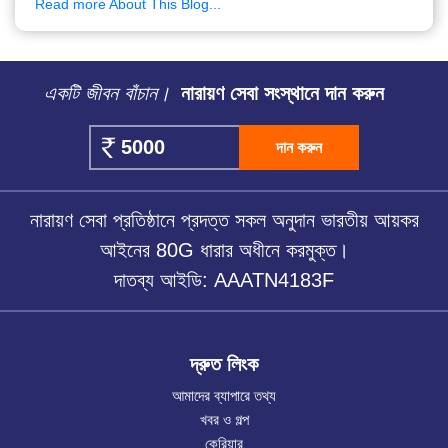
Read more About This Blog...
একটি জীবন বাঁচান।
নারায়ণ সেবা সংস্থানে দান করুন
দান করুন
নারায়ণ সেবা প্রতিষ্ঠানে প্রদত্ত সকল অনুদান ভারতীয় আয়কর
আইনের 80G ধারার অধীনে করমুক্ত।
দাতব্য আইডি: AAATN4183F
দ্রুত লিংক
আমাদের ব্যাপারে তথ্য
খবর ও গল্প
কেরিয়ার