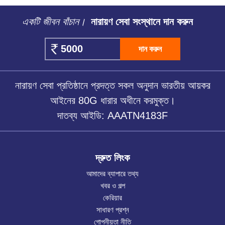
একটি জীবন বাঁচান।
নারায়ণ সেবা সংস্থানে দান করুন
দান করুন
নারায়ণ সেবা প্রতিষ্ঠানে প্রদত্ত সকল অনুদান ভারতীয় আয়কর
আইনের 80G ধারার অধীনে করমুক্ত।
দাতব্য আইডি: AAATN4183F
দ্রুত লিংক
আমাদের ব্যাপারে তথ্য
খবর ও গল্প
কেরিয়ার
সাধারণ প্রশ্ন
গোপনীয়তা নীতি