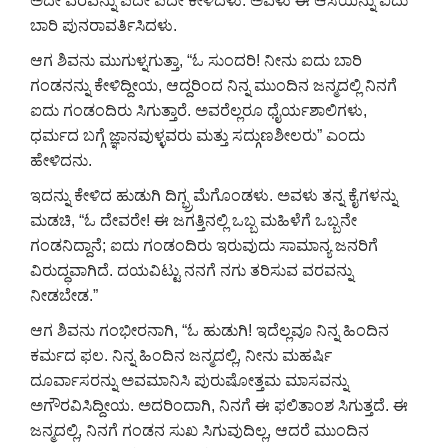
ಅದೇ ವರವನ್ನು ಪದೇ ಪದೇ ಕೇಳಿದಳು. ಅವಳು ಈ ಆಸೆಯನ್ನು ಐದು
ಬಾರಿ ಪುನರಾವರ್ತಿಸಿದಳು.
ಆಗ ಶಿವನು ಮುಗುಳ್ನಗುತ್ತಾ, “ಓ ಸುಂದರಿ! ನೀನು ಐದು ಬಾರಿ
ಗಂಡನನ್ನು ಕೇಳಿದ್ದೀಯ, ಆದ್ದರಿಂದ ನಿನ್ನ ಮುಂದಿನ ಜನ್ಮದಲ್ಲಿ ನಿನಗೆ
ಐದು ಗಂಡಂದಿರು ಸಿಗುತ್ತಾರೆ. ಅವರೆಲ್ಲರೂ ಧೈರ್ಯಶಾಲಿಗಳು,
ಧರ್ಮದ ಬಗ್ಗೆ ಜ್ಞಾನವುಳ್ಳವರು ಮತ್ತು ಸದ್ಗುಣಶೀಲರು” ಎಂದು
ಹೇಳಿದನು.
ಇದನ್ನು ಕೇಳಿದ ಹುಡುಗಿ ದಿಗ್ಭ್ರಮೆಗೊಂಡಳು. ಅವಳು ತನ್ನ ಕೈಗಳನ್ನು
ಮಡಚಿ, “ಓ ದೇವರೇ! ಈ ಜಗತ್ತಿನಲ್ಲಿ ಒಬ್ಬ ಮಹಿಳೆಗೆ ಒಬ್ಬನೇ
ಗಂಡನಿದ್ದಾನೆ; ಐದು ಗಂಡಂದಿರು ಇರುವುದು ಸಾಮಾನ್ಯ ಜನರಿಗೆ
ವಿರುದ್ಧವಾಗಿದೆ. ದಯವಿಟ್ಟು ನನಗೆ ನಗು ತರಿಸುವ ವರವನ್ನು
ನೀಡಬೇಡ.”
ಆಗ ಶಿವನು ಗಂಭೀರನಾಗಿ, “ಓ ಹುಡುಗಿ! ಇದೆಲ್ಲವೂ ನಿನ್ನ ಹಿಂದಿನ
ಕರ್ಮದ ಫಲ. ನಿನ್ನ ಹಿಂದಿನ ಜನ್ಮದಲ್ಲಿ, ನೀನು ಮಹರ್ಷಿ
ದೂರ್ವಾಸರನ್ನು ಅವಮಾನಿಸಿ ಪುರುಷೋತ್ತಮ ಮಾಸವನ್ನು
ಅಗೌರವಿಸಿದ್ದೀಯ. ಅದರಿಂದಾಗಿ, ನಿನಗೆ ಈ ಫಲಿತಾಂಶ ಸಿಗುತ್ತದೆ. ಈ
ಜನ್ಮದಲ್ಲಿ, ನಿನಗೆ ಗಂಡನ ಸುಖ ಸಿಗುವುದಿಲ್ಲ, ಆದರೆ ಮುಂದಿನ