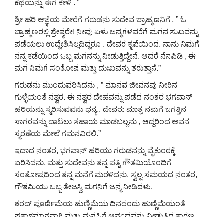
ಕಥೆಯನ್ನು ಈಗ ಕೇಳಿ . ”
ಶ್ರೀ ಹರಿ ಆಜ್ಞೆಯ ಮೇರೆಗೆ ಗರುಡನು ಸುದೇವ ಬ್ರಾಹ್ಮಣನಿಗೆ , ” ಓ
ಬ್ರಾಹ್ಮಣರಲ್ಲಿ ಶ್ರೇಷ್ಠರೇ! ನೀವು ಏಳು ಜನ್ಮಗಳವರೆಗೆ ಮಗನ ಸುಖವನ್ನು
ಪಡೆಯಲು ಉದ್ದೇಶಿಸಿಲ್ಲದಿದ್ದರೂ , ದೇವರ ಕೃಪೆಯಿಂದ, ನಾನು ನಿಮಗೆ
ನನ್ನ ಕಡೆಯಿಂದ ಒಬ್ಬ ಮಗನನ್ನು ನೀಡುತ್ತಿದ್ದೇನೆ. ಆದರೆ ನೆನಪಿಡಿ , ಈ
ಮಗ ನಿಮಗೆ ಸಂತೋಷ ಮತ್ತು ದುಃಖವನ್ನು ತರುತ್ತಾನೆ.”
ಗರುಡನು ಮುಂದುವರಿಸಿದನು , ” ಮಾನವ ಜೀವನವು ನೀರಿನ
ಗುಳ್ಳೆಯಂತೆ ನಶ್ವರ. ಈ ನಶ್ವರ ದೇಹವನ್ನು ಪಡೆದ ನಂತರ ಭಗವಾನ್
ಹರಿಯನ್ನು ಸ್ಮರಿಸುವವನು ಧನ್ಯ . ದೇವರು ಮಾತ್ರ ನಮಗೆ ಜಗತ್ತಿನ
ಸಾಗರವನ್ನು ದಾಟಲು ಸಹಾಯ ಮಾಡಬಲ್ಲನು , ಆದ್ದರಿಂದ ಅವನ
ಸ್ಮರಣೆಯ ಮೇಲೆ ಗಮನವಿರಲಿ.”
ಇದಾದ ನಂತರ, ಭಗವಾನ್ ಹರಿಯು ಗರುಡನನ್ನು ವೈಕುಂಠಕ್ಕೆ
ಏರಿಸಿದನು, ಮತ್ತು ಸುದೇವನು ತನ್ನ ಪತ್ನಿ ಗೌತಮಿಯೊಂದಿಗೆ
ಸಂತೋಷದಿಂದ ತನ್ನ ಮನೆಗೆ ಮರಳಿದನು. ಸ್ವಲ್ಪ ಸಮಯದ ನಂತರ,
ಗೌತಮಿಯು ಒಬ್ಬ ತೇಜಸ್ವಿ ಮಗನಿಗೆ ಜನ್ಮ ನೀಡಿದಳು.
ಶರದ್ ಪೂರ್ಣಿಮೆಯ ಹುಣ್ಣಿಮೆಯ ದಿನದಂದು ಹುಣ್ಣಿಮೆಯಂತೆ
ಪ್ರಕಾಶಮಾನವಾಗಿ ಮತ್ತು ಮನಸ್ಸಿಗೆ ಆನಂದವನ್ನು ನೀಡುತ್ತಿದ್ದ ಕಾರಣ