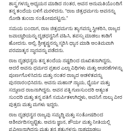
ಶಾಸ್ತ್ರಗಳನ್ನು ಅಧ್ಯಯನ ಮಾಡಿದ ನಂತರ, ಅವನ ಅನುಮತಿಯೊಂದಿಗೆ
ತನ್ನ ತಂದೆಯ ಬಳಿಗೆ ಮರಳಿದನು. “ರಾಜ ಚಿತ್ರಧರ್ಮನು ಅವನನ್ನು
ನೋಡಿ ತುಂಬಾ ಸಂತೋಷಪಟ್ಟನು.”
ಸಮಯ ಬಂದಾಗ, ರಾಜ ಚಿತ್ರಧರ್ಮನು ತ್ಯಾಗವನ್ನು ಸ್ವೀಕರಿಸಿ, ರಾಜ್ಯದ
ಜವಾಬ್ದಾರಿಯನ್ನು ದೃಢಧನ್ವನಿಗೆ ವಹಿಸಿ, ತಪಸ್ಸು ಮಾಡಲು ಕಾಡಿಗೆ
ಹೋದನು. ಅಲ್ಲಿ, ಶ್ರೀಕೃಷ್ಣನನ್ನು ಸ್ಮರಿಸಿ ಧ್ಯಾನ ಮಾಡಿ ಅಂತಿಮವಾಗಿ
ಪರಮಾತ್ಮನ ಸ್ಥಾನವನ್ನು ಪಡೆದನು.
ರಾಜ ದೃಢಧನ್ವನು ತನ್ನ ತಂದೆಯ ನಷ್ಟದಿಂದ ದುಃಖಿತನಾಗಿದ್ದನು,
ಆದರೆ ಅವನು ಧರ್ಮದ ಪ್ರಕಾರ ಎಲ್ಲಾ ವಿಧಿಗಳು ಮತ್ತು ಆಚರಣೆಗಳನ್ನು
ಪೂರ್ಣಗೊಳಿಸಿದನು ಮತ್ತು ನಂತರ ರಾಜ್ಯದ ಆಡಳಿತವನ್ನು
ಪುನರಾರಂಭಿಸಿದನು. ಅವನು ಮಹಾನ್ ನ್ಯಾಯ, ಧೈರ್ಯ ಮತ್ತು
ಸದ್ಗುಣದ ರಾಜನಾಗಿದ್ದನು. ಅವನ ಪತ್ನಿ ಗುಣಸುಂದರಿ ಅತ್ಯಂತ
ಸುಂದರಿ ಮತ್ತು ತನ್ನ ಪತಿಗೆ ಸಮರ್ಪಿತಳಾಗಿದ್ದಳು, ಅವನಿಗೆ ನಾಲ್ಕು ವೀರ
ಪುತ್ರರು ಮತ್ತು ಮಗಳು ಇದ್ದರು.
ರಾಜ ದೃಢಧನ್ವನ ರಾಜ್ಯವು ಸಮೃದ್ಧಿ ಮತ್ತು ಸಂತೋಷದಿಂದ
ಆಶೀರ್ವದಿಸಲ್ಪಟ್ಟಿತು. ಅವನು ಜ್ಞಾನ, ಶೌರ್ಯ ಮತ್ತು ನೀತಿಯಲ್ಲಿ
ಪ್ರವೀಣನಾಗಿದ್ದನು ಮತ್ತು ತನ್ನ ಶತ್ರುಗಳನ್ನು ನಾಶಮಾಡಲು