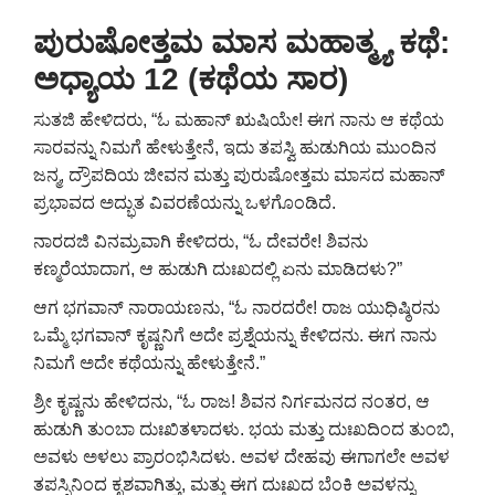
ಪುರುಷೋತ್ತಮ ಮಾಸ ಮಹಾತ್ಮ್ಯ ಕಥೆ:
ಅಧ್ಯಾಯ 12 (ಕಥೆಯ ಸಾರ)
ಸುತಜಿ ಹೇಳಿದರು, “ಓ ಮಹಾನ್ ಋಷಿಯೇ! ಈಗ ನಾನು ಆ ಕಥೆಯ
ಸಾರವನ್ನು ನಿಮಗೆ ಹೇಳುತ್ತೇನೆ, ಇದು ತಪಸ್ವಿ ಹುಡುಗಿಯ ಮುಂದಿನ
ಜನ್ಮ, ದ್ರೌಪದಿಯ ಜೀವನ ಮತ್ತು ಪುರುಷೋತ್ತಮ ಮಾಸದ ಮಹಾನ್
ಪ್ರಭಾವದ ಅದ್ಭುತ ವಿವರಣೆಯನ್ನು ಒಳಗೊಂಡಿದೆ.
ನಾರದಜಿ ವಿನಮ್ರವಾಗಿ ಕೇಳಿದರು, “ಓ ದೇವರೇ! ಶಿವನು
ಕಣ್ಮರೆಯಾದಾಗ, ಆ ಹುಡುಗಿ ದುಃಖದಲ್ಲಿ ಏನು ಮಾಡಿದಳು?”
ಆಗ ಭಗವಾನ್ ನಾರಾಯಣನು, “ಓ ನಾರದರೇ! ರಾಜ ಯುಧಿಷ್ಠಿರನು
ಒಮ್ಮೆ ಭಗವಾನ್ ಕೃಷ್ಣನಿಗೆ ಅದೇ ಪ್ರಶ್ನೆಯನ್ನು ಕೇಳಿದನು. ಈಗ ನಾನು
ನಿಮಗೆ ಅದೇ ಕಥೆಯನ್ನು ಹೇಳುತ್ತೇನೆ.”
ಶ್ರೀ ಕೃಷ್ಣನು ಹೇಳಿದನು, “ಓ ರಾಜ! ಶಿವನ ನಿರ್ಗಮನದ ನಂತರ, ಆ
ಹುಡುಗಿ ತುಂಬಾ ದುಃಖಿತಳಾದಳು. ಭಯ ಮತ್ತು ದುಃಖದಿಂದ ತುಂಬಿ,
ಅವಳು ಅಳಲು ಪ್ರಾರಂಭಿಸಿದಳು. ಅವಳ ದೇಹವು ಈಗಾಗಲೇ ಅವಳ
ತಪಸ್ಸಿನಿಂದ ಕೃಶವಾಗಿತ್ತು, ಮತ್ತು ಈಗ ದುಃಖದ ಬೆಂಕಿ ಅವಳನ್ನು