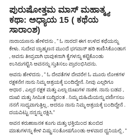
ಪುರುಷೋತ್ತಮ
ಮಾಸ್
ಮಹಾತ್ಮ್ಯ
ಕಥಾ
:
ಅಧ್ಯಾಯ
15 (
ಕಥೆಯ
ಸಾರಾಂಶ
)
ನಾರಾಯಣನು ಹೇಳಿದನು , ” ಓ ನಾರದ! ಈಗ ಉಳಿದ ಕಥೆಯನ್ನು
ಕೇಳು. ಸುದೇವ ಬ್ರಾಹ್ಮಣನ ಮುಂದೆ ಭಗವಾನ್ ಹರಿ ಕಾಣಿಸಿಕೊಂಡಾಗ
, ಅವನು ತೀವ್ರವಾಗಿ ಭಾವುಕನಾಗಿ ಕೈಗಳನ್ನು ಕಟ್ಟಿಕೊಂಡು
ಉಸಿರುಗಟ್ಟಿಸಿ ಅವನನ್ನು ಸ್ತುತಿಸಲು ಪ್ರಾರಂಭಿಸಿದನು.
ಅವನು ಹೇಳಿದನು , ” ಓ ದೇವತೆಗಳ ದೇವರೇ! ಓ ಮೂರು ಲೋಕಗಳ
ರಕ್ಷಕನೇ! ನಾನು ನಿಮ್ಮ ಆಶ್ರಯಕ್ಕೆ ಬಂದಿದ್ದೇನೆ. ನೀವು ಎಲ್ಲರಿಗೂ
ಆಧಾರ , ಎಲ್ಲರ ರಕ್ಷಕ ಮತ್ತು ಎಲ್ಲಾ ದುಃಖಗಳ ನಾಶಕ. ನಾನು ಬಡವ ,
ದುಃಖಿ ಮತ್ತು ಸೀಮಿತ ಬುದ್ಧಿವಂತ . ನಿಮ್ಮ ಮಹಿಮೆಯನ್ನು ವರ್ಣಿಸಲು
ನನಗೆ ಸಾಧ್ಯವಾಗುತ್ತಿಲ್ಲ , ಆದರೂ ನಾನು ನಿಮ್ಮ ಆಶ್ರಯಕ್ಕೆ ಬಂದಿದ್ದೇನೆ .
ದಯವಿಟ್ಟು ನನ್ನನ್ನು ರಕ್ಷಿಸಿ.”
ಅವನ ಕರುಣಾಜನಕ ಕೂಗು ಮತ್ತು ಭಕ್ತಿಯಿಂದ ತುಂಬಿದ
ಮಾತುಗಳನ್ನು ಕೇಳಿ ವಿಷ್ಣು ಸಂತೋಷಗೊಂಡು ಆಳವಾದ ಧ್ವನಿಯಲ್ಲಿ , ”