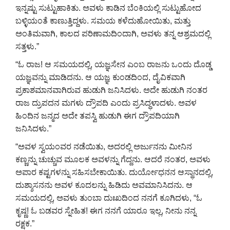
ಇನ್ನಷ್ಟು ಸುಟ್ಟುಹಾಕಿತು. ಅವಳು ಕಾಡಿನ ಬೆಂಕಿಯಲ್ಲಿ ಸುಟ್ಟುಹೋದ
ಬಳ್ಳಿಯಂತೆ ಕಾಣುತ್ತಿದ್ದಳು. ಸಮಯ ಕಳೆದುಹೋಯಿತು, ಮತ್ತು
ಅಂತಿಮವಾಗಿ, ಕಾಲದ ಪರಿಣಾಮದಿಂದಾಗಿ, ಅವಳು ತನ್ನ ಆಶ್ರಮದಲ್ಲಿ
ಸತ್ತಳು.”
“ಓ ರಾಜ! ಆ ಸಮಯದಲ್ಲಿ, ಯಜ್ಞಸೇನ ಎಂಬ ರಾಜನು ಒಂದು ದೊಡ್ಡ
ಯಜ್ಞವನ್ನು ಮಾಡಿದನು. ಆ ಯಜ್ಞ ಕುಂಡದಿಂದ, ದೈವಿಕವಾಗಿ
ಪ್ರಕಾಶಮಾನವಾಗಿರುವ ಹುಡುಗಿ ಜನಿಸಿದಳು. ಅದೇ ಹುಡುಗಿ ನಂತರ
ರಾಜ ದ್ರುಪದನ ಮಗಳು ದ್ರೌಪದಿ ಎಂದು ಪ್ರಸಿದ್ಧಳಾದಳು. ಅವಳ
ಹಿಂದಿನ ಜನ್ಮದ ಅದೇ ತಪಸ್ವಿ ಹುಡುಗಿ ಈಗ ದ್ರೌಪದಿಯಾಗಿ
ಜನಿಸಿದಳು.”
“ಅವಳ ಸ್ವಯಂವರ ನಡೆಯಿತು, ಅದರಲ್ಲಿ ಅರ್ಜುನನು ಮೀನಿನ
ಕಣ್ಣನ್ನು ಚುಚ್ಚುವ ಮೂಲಕ ಅವಳನ್ನು ಗೆದ್ದನು. ಆದರೆ ನಂತರ, ಅವಳು
ಅಪಾರ ಕಷ್ಟಗಳನ್ನು ಸಹಿಸಬೇಕಾಯಿತು. ದುರ್ಯೋಧನನ ಆಸ್ಥಾನದಲ್ಲಿ,
ದುಶ್ಶಾಸನನು ಅವಳ ಕೂದಲನ್ನು ಹಿಡಿದು ಅವಮಾನಿಸಿದನು. ಆ
ಸಮಯದಲ್ಲಿ, ಅವಳು ತುಂಬಾ ದುಃಖದಿಂದ ನನಗೆ ಕೂಗಿದಳು, “ಓ
ಕೃಷ್ಣ! ಓ ಬಡವರ ಸ್ನೇಹಿತ! ಈಗ ನನಗೆ ಯಾರೂ ಇಲ್ಲ, ನೀನು ನನ್ನ
ರಕ್ಷಕ.”