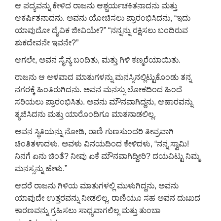
ಆ ಪದ್ಯವನ್ನು ಕೇಳಿದ ರಾಜನು ಆಶ್ಚರ್ಯಚಕಿತನಾದನು ಮತ್ತು
ಆಕರ್ಷಿತನಾದನು. ಅವನು ಯೋಚಿಸಲು ಪ್ರಾರಂಭಿಸಿದನು, “ಇದು
ಯಾವುದೋ ದೈವಿಕ ಜೀವಿಯೇ?” “ನನ್ನನ್ನು ರಕ್ಷಿಸಲು ಬಂದಿರುವ
ಶುಕದೇವನೇ ಇವನೇ?”
ಆಗಲೇ, ಅವನ ಸೈನ್ಯ ಬಂದಿತು, ಮತ್ತು ಗಿಳಿ ಕಣ್ಮರೆಯಾಯಿತು.
ರಾಜನು ಆ ಆಳವಾದ ಮಾತುಗಳನ್ನು ಮನಸ್ಸಿನಲ್ಲಿಟ್ಟುಕೊಂಡು ತನ್ನ
ನಗರಕ್ಕೆ ಹಿಂತಿರುಗಿದನು. ಅವನ ಮನಸ್ಸು ಲೋಕದಿಂದ ಹಿಂದೆ
ಸರಿಯಲು ಪ್ರಾರಂಭಿಸಿತು. ಅವನು ಮೌನವಾಗಿದ್ದನು, ಆಹಾರವನ್ನು
ತ್ಯಜಿಸಿದನು ಮತ್ತು ಯಾರೊಂದಿಗೂ ಮಾತನಾಡಲಿಲ್ಲ.
ಅವನ ಸ್ಥಿತಿಯನ್ನು ನೋಡಿ, ರಾಣಿ ಗುಣಸುಂದರಿ ತೀವ್ರವಾಗಿ
ಚಿಂತಿತಳಾದಳು. ಅವಳು ವಿನಯದಿಂದ ಕೇಳಿದಳು, “ನನ್ನ ಸ್ವಾಮಿ!
ನಿನಗೆ ಏನು ಚಿಂತೆ? ನೀವು ಏಕೆ ಮೌನವಾಗಿದ್ದೀರಿ? ದಯವಿಟ್ಟು ನಿಮ್ಮ
ಮನಸ್ಸನ್ನು ಹೇಳು.”
ಆದರೆ ರಾಜನು ಗಿಳಿಯ ಮಾತುಗಳಲ್ಲಿ ಮುಳುಗಿದ್ದನು, ಅವನು
ಯಾವುದೇ ಉತ್ತರವನ್ನು ನೀಡಲಿಲ್ಲ. ರಾಣಿಯೂ ಸಹ ಅವನ ದುಃಖದ
ಕಾರಣವನ್ನು ಗ್ರಹಿಸಲು ಸಾಧ್ಯವಾಗಲಿಲ್ಲ ಮತ್ತು ತುಂಬಾ