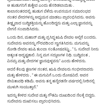
ಆ ಹುಡುಗನಿಗೆ ಶುಕ್ದೇವ ಎಂದು ಹೆಸರಿಡಲಾಯಿತು .
ಕಾಲಾನಂತರದಲ್ಲಿ, ಹುಡುಗ ಬೆಳೆದು ಉಪನಯನ ಸಮಾರಂಭದ
ನಂತರ ವೇದಗಳನ್ನು ಅಧ್ಯಯನ ಮಾಡಲು ಪ್ರಾರಂಭಿಸಿದನು. ಅವನು
ತೀಕ್ಷ್ಣವಾದ ಬುದ್ಧಿಶಕ್ತಿಯನ್ನು ಹೊಂದಿದ್ದನು ಮತ್ತು ಎಲ್ಲಾ ಜ್ಞಾನವನ್ನು
ಬೇಗನೆ ಸಂಪಾದಿಸಿದನು.
ಒಂದು ದಿನ, ಮಹಾನ್ ಮತ್ತು ಪ್ರಸಿದ್ಧ ಋಷಿ ದೇವಲ ಅಲ್ಲಿಗೆ ಬಂದರು.
ಸುದೇವನು ಅವನನ್ನು ಗೌರವದಿಂದ ಸ್ವಾಗತಿಸಿದನು. ಮಗುವನ್ನು
ನೋಡಿ ದೇವಲ ಋಷಿ ತುಂಬಾ ಸಂತೋಷಪಟ್ಟು , ” ಓ ಸುದೇವ! ನೀನು
ಅತ್ಯಂತ ಅದೃಷ್ಟಶಾಲಿ. ನಿನ್ನ ಮಗ ಸದ್ಗುಣಗಳ ನಿಧಿ. ಬುದ್ಧಿವಂತ ,
ವಿನಮ್ರ ಮತ್ತು ವೇದಗಳ ಜ್ಞಾನವುಳ್ಳವನು” ಎಂದು ಹೇಳಿದನು.
ಆದರೆ ಕೆಲವು ಕ್ಷಣಗಳ ನಂತರ, ಋಷಿ ದೇವಲರು ಗಂಭೀರರಾದರು
ಮತ್ತು ಹೇಳಿದರು , ” ಈ ಮಗುವಿಗೆ ಒಂದು ದೋಷವಿದೆ. ಅವನ
ಜೀವಿತಾವಧಿ ಕಡಿಮೆ. ಅವನು ತನ್ನ ಹನ್ನೆರಡನೇ ವರ್ಷದಲ್ಲಿ ನೀರಿನಲ್ಲಿ
ಮುಳುಗಿ ಸಾಯುತ್ತಾನೆ.”
ಇದನ್ನು ಕೇಳಿದ ಸುದೇವ ಮತ್ತು ಗೌತಮಿ ದುಃಖದಿಂದ ನೆಲಕ್ಕೆ ಬಿದ್ದರು.
ಸುದೇವನು ದುಃಖಿಸಲು ಪ್ರಾರಂಭಿಸಿದನು.