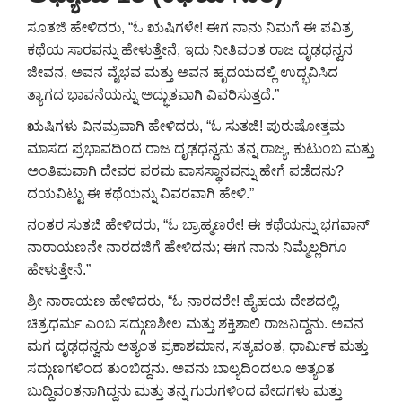
ಸೂತಜಿ ಹೇಳಿದರು, “ಓ ಋಷಿಗಳೇ! ಈಗ ನಾನು ನಿಮಗೆ ಈ ಪವಿತ್ರ
ಕಥೆಯ ಸಾರವನ್ನು ಹೇಳುತ್ತೇನೆ, ಇದು ನೀತಿವಂತ ರಾಜ ದೃಢಧನ್ವನ
ಜೀವನ, ಅವನ ವೈಭವ ಮತ್ತು ಅವನ ಹೃದಯದಲ್ಲಿ ಉದ್ಭವಿಸಿದ
ತ್ಯಾಗದ ಭಾವನೆಯನ್ನು ಅದ್ಭುತವಾಗಿ ವಿವರಿಸುತ್ತದೆ.”
ಋಷಿಗಳು ವಿನಮ್ರವಾಗಿ ಹೇಳಿದರು, “ಓ ಸುತಜಿ! ಪುರುಷೋತ್ತಮ
ಮಾಸದ ಪ್ರಭಾವದಿಂದ ರಾಜ ದೃಢಧನ್ವನು ತನ್ನ ರಾಜ್ಯ, ಕುಟುಂಬ ಮತ್ತು
ಅಂತಿಮವಾಗಿ ದೇವರ ಪರಮ ವಾಸಸ್ಥಾನವನ್ನು ಹೇಗೆ ಪಡೆದನು?
ದಯವಿಟ್ಟು ಈ ಕಥೆಯನ್ನು ವಿವರವಾಗಿ ಹೇಳಿ.”
ನಂತರ ಸುತಜಿ ಹೇಳಿದರು, “ಓ ಬ್ರಾಹ್ಮಣರೇ! ಈ ಕಥೆಯನ್ನು ಭಗವಾನ್
ನಾರಾಯಣನೇ ನಾರದಜಿಗೆ ಹೇಳಿದನು; ಈಗ ನಾನು ನಿಮ್ಮೆಲ್ಲರಿಗೂ
ಹೇಳುತ್ತೇನೆ.”
ಶ್ರೀ ನಾರಾಯಣ ಹೇಳಿದರು, “ಓ ನಾರದರೇ! ಹೈಹಯ ದೇಶದಲ್ಲಿ,
ಚಿತ್ರಧರ್ಮ ಎಂಬ ಸದ್ಗುಣಶೀಲ ಮತ್ತು ಶಕ್ತಿಶಾಲಿ ರಾಜನಿದ್ದನು. ಅವನ
ಮಗ ದೃಢಧನ್ವನು ಅತ್ಯಂತ ಪ್ರಕಾಶಮಾನ, ಸತ್ಯವಂತ, ಧಾರ್ಮಿಕ ಮತ್ತು
ಸದ್ಗುಣಗಳಿಂದ ತುಂಬಿದ್ದನು. ಅವನು ಬಾಲ್ಯದಿಂದಲೂ ಅತ್ಯಂತ
ಬುದ್ಧಿವಂತನಾಗಿದ್ದನು ಮತ್ತು ತನ್ನ ಗುರುಗಳಿಂದ ವೇದಗಳು ಮತ್ತು