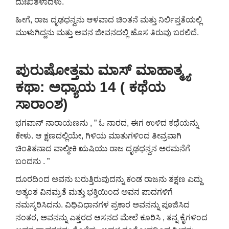
ದುಃಖಿತಳಾದಳು.
ಹೀಗೆ, ರಾಜ ದೃಢಧನ್ವನು ಆಳವಾದ ಚಿಂತನೆ ಮತ್ತು ನಿರ್ಲಿಪ್ತತೆಯಲ್ಲಿ
ಮುಳುಗಿದ್ದನು ಮತ್ತು ಅವನ ಜೀವನದಲ್ಲಿ ಹೊಸ ತಿರುವು ಬರಲಿದೆ.
ಪುರುಷೋತ್ತಮ
ಮಾಸ್
ಮಾಹಾತ್ಮ್ಯ
ಕಥಾ
:
ಅಧ್ಯಾಯ
14 (
ಕಥೆಯ
ಸಾರಾಂಶ
)
ಭಗವಾನ್ ನಾರಾಯಣನು , ” ಓ ನಾರದ, ಈಗ ಉಳಿದ ಕಥೆಯನ್ನು
ಕೇಳು. ಆ ಕ್ಷಣದಲ್ಲಿಯೇ, ಗಿಳಿಯ ಮಾತುಗಳಿಂದ ತೀವ್ರವಾಗಿ
ಚಿಂತಿತನಾದ ವಾಲ್ಮೀಕಿ ಋಷಿಯು ರಾಜ ದೃಢಧನ್ವನ ಅರಮನೆಗೆ
ಬಂದನು . ”
ದೂರದಿಂದ ಅವನು ಬರುತ್ತಿರುವುದನ್ನು ಕಂಡ ರಾಜನು ತಕ್ಷಣ ಎದ್ದು
ಅತ್ಯಂತ ವಿನಮ್ರತೆ ಮತ್ತು ಭಕ್ತಿಯಿಂದ ಅವನ ಪಾದಗಳಿಗೆ
ನಮಸ್ಕರಿಸಿದನು. ವಿಧಿವಿಧಾನಗಳ ಪ್ರಕಾರ ಅವನನ್ನು ಪೂಜಿಸಿದ
ನಂತರ, ಅವನನ್ನು ಎತ್ತರದ ಆಸನದ ಮೇಲೆ ಕೂರಿಸಿ , ತನ್ನ ಕೈಗಳಿಂದ