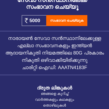
സംഭാവന ചെയ്യൂ
സംഭാവന ചെയ്യുക
നാരായൺ സേവാ സൻസ്ഥാനിലേക്കുള്ള
എല്ലാ സംഭാവനകളും ഇന്ത്യൻ
ആദായനികുതി നിയമത്തിലെ 80G പ്രകാരം
നികുതി ഒഴിവാക്കിയിരിക്കുന്നു
ചാരിറ്റി ഐഡി: AAATN4183F
ദ്രുത ലിങ്കുകൾ
ഞങ്ങളെ കുറിച്ച്
വാർത്തകളും കഥകളും
തൊഴിലുകൾ