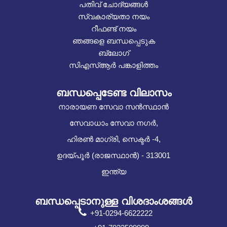
പതിവ് ചോദ്യങ്ങൾ
സ്വകാര്യതാ നയം
റീഫണ്ട് നയം
ഞങ്ങളെ ബന്ധപ്പെടുക
ബ്ലോഗ്
സിഎസ്ആർ പങ്കാളിത്തം
ബന്ധപ്പെടേണ്ട വിലാസം
നാരായണ സേവാ സൻസ്ഥാൻ
സേവാധാം സേവാ നഗർ,
ഹിരൺ മാഗ്രി, സെക്ടർ -4,
ഉദയ്പൂർ (രാജസ്ഥാൻ) - 313001
ഇന്ത്യ
ബന്ധപ്പെടാനുള്ള വിശദാംശങ്ങൾ
+91-0294-6622222