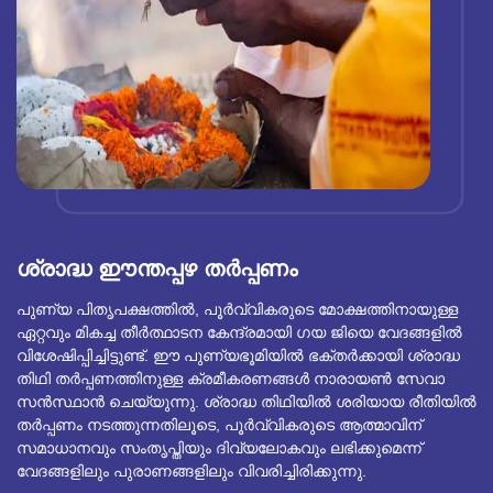
ശ്രാദ്ധ ഈന്തപ്പഴ തർപ്പണം
പുണ്യ പിതൃപക്ഷത്തിൽ, പൂർവ്വികരുടെ മോക്ഷത്തിനായുള്ള
ഏറ്റവും മികച്ച തീർത്ഥാടന കേന്ദ്രമായി ഗയ ജിയെ വേദങ്ങളിൽ
വിശേഷിപ്പിച്ചിട്ടുണ്ട്. ഈ പുണ്യഭൂമിയിൽ ഭക്തർക്കായി ശ്രാദ്ധ
തിഥി തർപ്പണത്തിനുള്ള ക്രമീകരണങ്ങൾ നാരായൺ സേവാ
സൻസ്ഥാൻ ചെയ്യുന്നു. ശ്രാദ്ധ തിഥിയിൽ ശരിയായ രീതിയിൽ
തർപ്പണം നടത്തുന്നതിലൂടെ, പൂർവ്വികരുടെ ആത്മാവിന്
സമാധാനവും സംതൃപ്തിയും ദിവ്യലോകവും ലഭിക്കുമെന്ന്
വേദങ്ങളിലും പുരാണങ്ങളിലും വിവരിച്ചിരിക്കുന്നു.