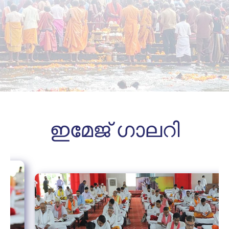
ഇമേജ് ഗാലറി