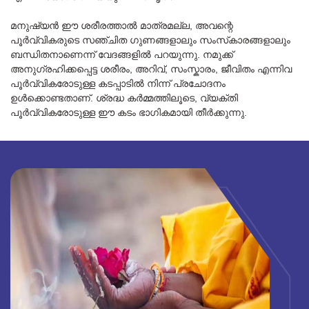
മനുഷ്യൻ ഈ ശരീരത്താൽ മാത്രമല്ല, അവന്റെ
പൂർവ്വികരുടെ സഞ്ചിത ഗുണങ്ങളാലും സംസ്‌കാരങ്ങളാലും
ബന്ധിതനാണെന്ന് വേദങ്ങളിൽ പറയുന്നു. നമുക്ക്
അനുഗ്രഹിക്കപ്പെട്ട ശരീരം, അറിവ്, സംസ്കാരം, ജീവിതം എന്നിവ
പൂർവ്വികരോടുള്ള കടപ്പാടിൽ നിന്ന് പ്രചോദനം
ഉൾക്കൊണ്ടതാണ്. ശ്രദ്ധ കർമ്മത്തിലൂടെ, വ്യക്തി
പൂർവ്വികരോടുള്ള ഈ കടം ഭാഗികമായി തീർക്കുന്നു.