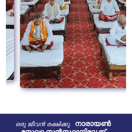
നാരായൺ
ഒരു ജീവൻ രക്ഷിക്കൂ.
സേവാ സൻസ്ഥാനിലേക്ക്