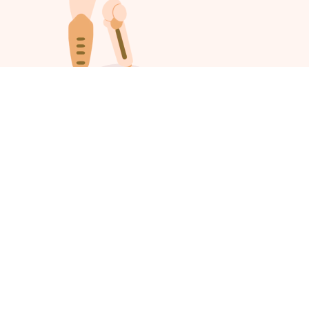
#911668078115
03-08-2026 12:08:19
Rajesh Rani
Donated:
₹5000.00
#911668078084
03-08-2026 12:08:18
38,170
Birendra Singh
Donated:
₹52500.00
કૃત્રિ મ અંગો
#911668078065
03-08-2026 11:08:49
Gaurav
Donated:
₹9500.00
#911668078011
03-08-2026 08:08:11
Anish Pandey
Donated:
₹5000.00
#911668077654
03-08-2026 02:08:26