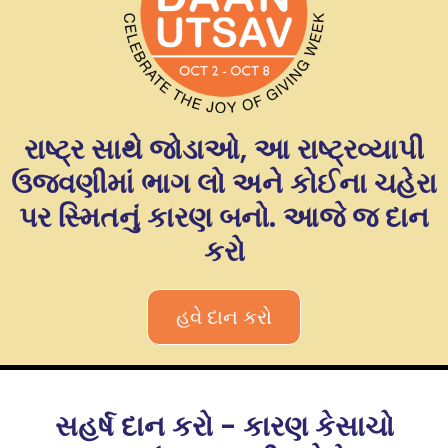
રાષ્ટ્ર સાથે જોડાઓ, આ રાષ્ટ્રવ્યાપી
ઉજવણીમાં ભાગ લો અને કોઈના ચહેરા
પર સ્મિતનું કારણ બનો. આજે જ દાન
કરો
હવે દાન કરો
સહર્ષ દાન કરો - કારણ કેસાચો