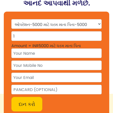
આનદં આપવાથી મળેછે.
Amount = INR
5000 માટે ધરમ માતા પિતા
દાન કરો