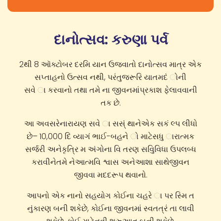
દાનોત્સવ: કરુણા પર્વ
2થી 8 ઑક્ટોબર દરમિ યાન ઉજવાતો દાનોત્સવ માત્ર એક
સપ્તાહનો ઉત્સવ નથી, પરંતુજરૂરિ યાતમદં ોની
સવે ા કરવાનો તથા તમે ના જીવનમાંપ્રકાશ ફેલાવવાની
તક છે.
આ અવસરેનારાયણ સવે ા સસ્ં થાનેએક સકં લ્પ લીધો
છે– 10,000 દિ વ્યાગં ભાઈ-બહને ો માટેસધુ ારાત્મક
સર્જરી અનેકૃત્રિ મ અંગોના વિ તરણ સવિુવિધા ઉપલબ્ધ
કરાવીનેતમે નેઆત્મવિ શ્વાસ અનેઆશા સાથેજીવન
જીવવા મદદરૂપ થવાનો.
આપનો એક નાનો સહયોગ કોઈના ચહરે ા પર સ્મિ ત
નુંકારણ બની શકેછે, કોઈના જીવનમાં સ્વતત્રં તા લાવી