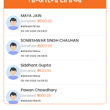
MAYA JAIN
Donated:
₹21000.00
#911668078740
06-08-2026 09:08:13
SOMESHWAR SINGH CHAUHAN
Donated:
₹21000.00
#911668078634
05-08-2026 06:08:16
Siddhant Gupta
Donated:
₹9500.00
#911668078622
05-08-2026 04:08:02
Pawan Chowdhary
Donated:
₹5000.00
#911668078605
05-08-2026 02:08:00