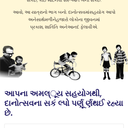
શકેછે, કોઈ માટેનવી શરૂઆત બની શકેછે.
આવો, આ યાત્રાનો ભાગ બનો. દાનોત્સવમાંસહયોગ આપો
અનેસાથેમળીનેહજારો લોકોના જીવનમાં
પ્રકાશ, શાતિંતિ અનેઆનદં ફેલાવીએ.
આપના અમલ્ૂય સહયોગથી,
દાનોત્સવના સકં લ્પો પર્ણૂ ર્ણથઈ રહ્યા
છે.