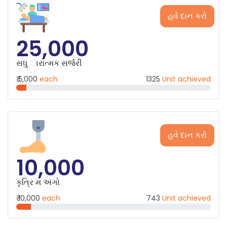
હવે દાન કરો
25,000
સધુ ારાત્મક સર્જરી
₹ 5,000
each
1325
Unit achieved
હવે દાન કરો
10,000
કૃત્રિ મ અંગો
₹ 10,000
each
743
Unit achieved